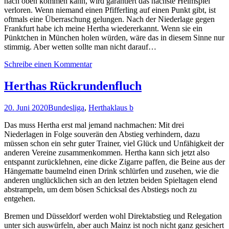
nach oben kommen kann, wird garantiert das nächste Heimspiel
verloren. Wenn niemand einen Pfifferling auf einen Punkt gibt, ist
oftmals eine Überraschung gelungen. Nach der Niederlage gegen
Frankfurt habe ich meine Hertha wiedererkannt. Wenn sie ein
Pünktchen in München holen würden, wäre das in diesem Sinne nur
stimmig. Aber wetten sollte man nicht darauf…
Schreibe einen Kommentar
Herthas Rückrundenfluch
20. Juni 2020
Bundesliga
,
Hertha
klaus b
Das muss Hertha erst mal jemand nachmachen: Mit drei
Niederlagen in Folge souverän den Abstieg verhindern, dazu
müssen schon ein sehr guter Trainer, viel Glück und Unfähigkeit der
anderen Vereine zusammenkommen. Hertha kann sich jetzt also
entspannt zurücklehnen, eine dicke Zigarre paffen, die Beine aus der
Hängematte baumelnd einen Drink schlürfen und zusehen, wie die
anderen unglücklichen sich an den letzten beiden Spieltagen elend
abstrampeln, um dem bösen Schicksal des Abstiegs noch zu
entgehen.
Bremen und Düsseldorf werden wohl Direktabstieg und Relegation
unter sich auswürfeln, aber auch Mainz ist noch nicht ganz gesichert