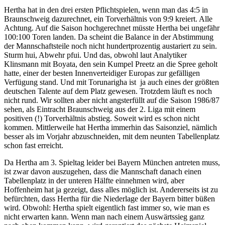
Hertha hat in den drei ersten Pflichtspielen, wenn man das 4:5 in
Braunschweig dazurechnet, ein Torverhältnis von 9:9 kreiert. Alle
Achtung. Auf die Saison hochgerechnet müsste Hertha bei ungefähr
100:100 Toren landen. Da scheint die Balance in der Abstimmung
der Mannschaftsteile noch nicht hundertprozentig austariert zu sein.
Sturm hui, Abwehr pfui. Und das, obwohl laut Analytiker
Klinsmann mit Boyata, den sein Kumpel Preetz an die Spree geholt
hatte, einer der besten Innenverteidiger Europas zur gefälligen
Verfügung stand. Und mit Torunarigha ist ja auch eines der größten
deutschen Talente auf dem Platz gewesen. Trotzdem läuft es noch
nicht rund. Wir sollten aber nicht angsterfüllt auf die Saison 1986/87
sehen, als Eintracht Braunschweig aus der 2. Liga mit einem
positiven (!) Torverhältnis abstieg. Soweit wird es schon nicht
kommen. Mittlerweile hat Hertha immerhin das Saisonziel, nämlich
besser als im Vorjahr abzuschneiden, mit dem neunten Tabellenplatz
schon fast erreicht.
Da Hertha am 3. Spieltag leider bei Bayern München antreten muss,
ist zwar davon auszugehen, dass die Mannschaft danach einen
Tabellenplatz in der unteren Hälfte einnehmen wird, aber
Hoffenheim hat ja gezeigt, dass alles möglich ist. Andererseits ist zu
befürchten, dass Hertha für die Niederlage der Bayern bitter büßen
wird. Obwohl: Hertha spielt eigentlich fast immer so, wie man es
nicht erwarten kann. Wenn man nach einem Auswärtssieg ganz