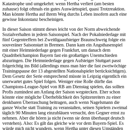
Katastrophe und umgekehrt: wenn Hertha verliert (am besten
zuhause) folgt oftmals ein gutes Auswärtsspiel, quasi Trotzreaktion.
Man könnte Hertha auf ihrem Weg durchs Leben insofern auch eine
gewisse Inkonstanz bescheinigen.
In dieser Saison stimmt dieses leicht von der Norm abweichende
Sozialverhalten in jedem Saisonspiel. Nach der Pokalniederlage mit
fünf Gegentreffern bei Zweitligaaufsteiger Braunschweig folgte ein
souveräner Saisonstart in Bremen. Dann kam ein Angsthasenspiel
mit einer Heimniederlage gegen Frankfurt, um danach dem
Quadribelchampion Bayern fast ein großartiges Unentschieden
abzuringen. Die Heimniederlage gegen Aufsteiger Stuttgart passt
folgerichtig ins Bild (allerdings muss man hier die fast zweiwöchige
Trainingspause der 13 abgestellten Nationalspieler berücksichtigen).
Dem Gesetz der Serie entsprechend müsste in Leipzig eigentlich ein
unerwartet gutes Spiel folgen. Weniger eine Rolle dürfte das
Champions-League-Spiel von RB am Dienstag spielen, das sollten
Profis zumindest am Anfang der Saison wegstecken. Eher schon
könnte eine mögliche Überheblichkeit des Spitzenreiters zu einer
denkbaren Überraschung beitragen, auch wenn Nagelsmann die
ganze Woche statt Training zu veranstalten, seinen Spielern zweimal
täglich 90 Minuten lang einzubläuen versucht, den Gegner ernst zu
nehmen. Aber die hören ja nicht (wenn sie denn überhaupt deutsch
verstehen). Also: Es gilt das gleiche wie vor dem Bayern-Spiel. Es
würde mich nicht wundern, wenn Hertha unter diesen Umständen