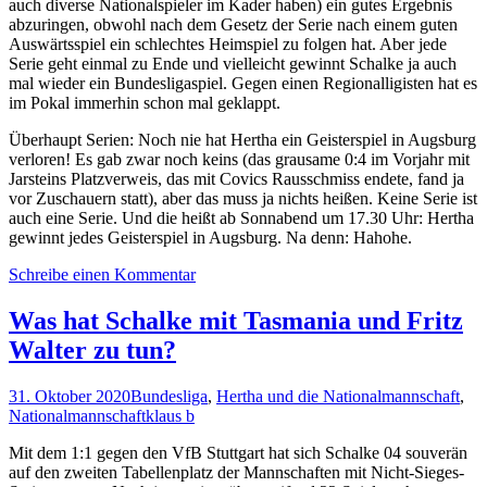
auch diverse Nationalspieler im Kader haben) ein gutes Ergebnis
abzuringen, obwohl nach dem Gesetz der Serie nach einem guten
Auswärtsspiel ein schlechtes Heimspiel zu folgen hat. Aber jede
Serie geht einmal zu Ende und vielleicht gewinnt Schalke ja auch
mal wieder ein Bundesligaspiel. Gegen einen Regionalligisten hat es
im Pokal immerhin schon mal geklappt.
Überhaupt Serien: Noch nie hat Hertha ein Geisterspiel in Augsburg
verloren! Es gab zwar noch keins (das grausame 0:4 im Vorjahr mit
Jarsteins Platzverweis, das mit Covics Rausschmiss endete, fand ja
vor Zuschauern statt), aber das muss ja nichts heißen. Keine Serie ist
auch eine Serie. Und die heißt ab Sonnabend um 17.30 Uhr: Hertha
gewinnt jedes Geisterspiel in Augsburg. Na denn: Hahohe.
Schreibe einen Kommentar
Was hat Schalke mit Tasmania und Fritz
Walter zu tun?
31. Oktober 2020
Bundesliga
,
Hertha und die Nationalmannschaft
,
Nationalmannschaft
klaus b
Mit dem 1:1 gegen den VfB Stuttgart hat sich Schalke 04 souverän
auf den zweiten Tabellenplatz der Mannschaften mit Nicht-Sieges-