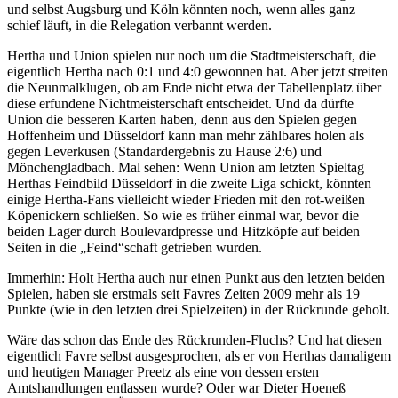
und selbst Augsburg und Köln könnten noch, wenn alles ganz
schief läuft, in die Relegation verbannt werden.
Hertha und Union spielen nur noch um die Stadtmeisterschaft, die
eigentlich Hertha nach 0:1 und 4:0 gewonnen hat. Aber jetzt streiten
die Neunmalklugen, ob am Ende nicht etwa der Tabellenplatz über
diese erfundene Nichtmeisterschaft entscheidet. Und da dürfte
Union die besseren Karten haben, denn aus den Spielen gegen
Hoffenheim und Düsseldorf kann man mehr zählbares holen als
gegen Leverkusen (Standardergebnis zu Hause 2:6) und
Mönchengladbach. Mal sehen: Wenn Union am letzten Spieltag
Herthas Feindbild Düsseldorf in die zweite Liga schickt, könnten
einige Hertha-Fans vielleicht wieder Frieden mit den rot-weißen
Köpenickern schließen. So wie es früher einmal war, bevor die
beiden Lager durch Boulevardpresse und Hitzköpfe auf beiden
Seiten in die „Feind“schaft getrieben wurden.
Immerhin: Holt Hertha auch nur einen Punkt aus den letzten beiden
Spielen, haben sie erstmals seit Favres Zeiten 2009 mehr als 19
Punkte (wie in den letzten drei Spielzeiten) in der Rückrunde geholt.
Wäre das schon das Ende des Rückrunden-Fluchs? Und hat diesen
eigentlich Favre selbst ausgesprochen, als er von Herthas damaligem
und heutigen Manager Preetz als eine von dessen ersten
Amtshandlungen entlassen wurde? Oder war Dieter Hoeneß