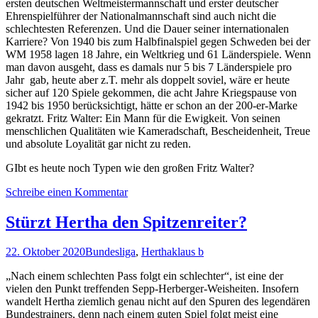
ersten deutschen Weltmeistermannschaft und erster deutscher
Ehrenspielführer der Nationalmannschaft sind auch nicht die
schlechtesten Referenzen. Und die Dauer seiner internationalen
Karriere? Von 1940 bis zum Halbfinalspiel gegen Schweden bei der
WM 1958 lagen 18 Jahre, ein Weltkrieg und 61 Länderspiele. Wenn
man davon ausgeht, dass es damals nur 5 bis 7 Länderspiele pro
Jahr gab, heute aber z.T. mehr als doppelt soviel, wäre er heute
sicher auf 120 Spiele gekommen, die acht Jahre Kriegspause von
1942 bis 1950 berücksichtigt, hätte er schon an der 200-er-Marke
gekratzt. Fritz Walter: Ein Mann für die Ewigkeit. Von seinen
menschlichen Qualitäten wie Kameradschaft, Bescheidenheit, Treue
und absolute Loyalität gar nicht zu reden.
GIbt es heute noch Typen wie den großen Fritz Walter?
Schreibe einen Kommentar
Stürzt Hertha den Spitzenreiter?
22. Oktober 2020
Bundesliga
,
Hertha
klaus b
„Nach einem schlechten Pass folgt ein schlechter“, ist eine der
vielen den Punkt treffenden Sepp-Herberger-Weisheiten. Insofern
wandelt Hertha ziemlich genau nicht auf den Spuren des legendären
Bundestrainers, denn nach einem guten Spiel folgt meist eine