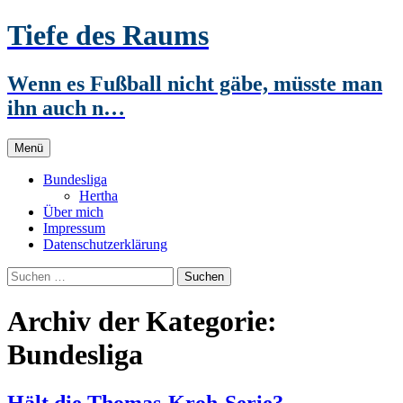
Zum
Tiefe des Raums
Inhalt
springen
Wenn es Fußball nicht gäbe, müsste man
ihn auch n…
Menü
Bundesliga
Hertha
Über mich
Impressum
Datenschutzerklärung
Suchen
nach:
Archiv der Kategorie:
Bundesliga
Hält die Thomas-Kroh-Serie?