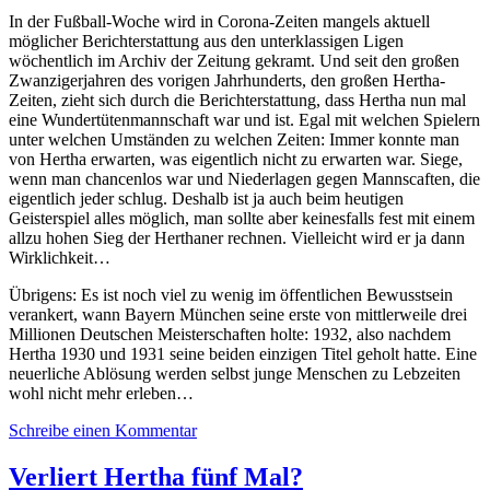
In der Fußball-Woche wird in Corona-Zeiten mangels aktuell
möglicher Berichterstattung aus den unterklassigen Ligen
wöchentlich im Archiv der Zeitung gekramt. Und seit den großen
Zwanzigerjahren des vorigen Jahrhunderts, den großen Hertha-
Zeiten, zieht sich durch die Berichterstattung, dass Hertha nun mal
eine Wundertütenmannschaft war und ist. Egal mit welchen Spielern
unter welchen Umständen zu welchen Zeiten: Immer konnte man
von Hertha erwarten, was eigentlich nicht zu erwarten war. Siege,
wenn man chancenlos war und Niederlagen gegen Mannscaften, die
eigentlich jeder schlug. Deshalb ist ja auch beim heutigen
Geisterspiel alles möglich, man sollte aber keinesfalls fest mit einem
allzu hohen Sieg der Herthaner rechnen. Vielleicht wird er ja dann
Wirklichkeit…
Übrigens: Es ist noch viel zu wenig im öffentlichen Bewusstsein
verankert, wann Bayern München seine erste von mittlerweile drei
Millionen Deutschen Meisterschaften holte: 1932, also nachdem
Hertha 1930 und 1931 seine beiden einzigen Titel geholt hatte. Eine
neuerliche Ablösung werden selbst junge Menschen zu Lebzeiten
wohl nicht mehr erleben…
Schreibe einen Kommentar
Verliert Hertha fünf Mal?