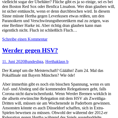
vielleicht sogar der Übeltäter? Flüche gibt es ja so einige, sei es bei
den Boston Red Sox oder Benfica Lissabon. Wer dran glauben will,
ist sicher enttäuscht, wenn er denn durchbrochen wird. In diesem
Sinne müsste Hertha gegen Leverkusen etwas reißen, um den
Paranoikern und Verschwörungstheoretikern mal zu zeigen, was
eine Berliner Harke ist. Aber richtig dran glauben kann man
eigentlich nicht. Fluch ist schließlich Fluch…
Schreibe einen Kommentar
Werder gegen HSV?
11. Juni 2020
Bundesliga
,
Hertha
klaus b
Der Kampf um die Meisterschaft? Gääähn! Zum 24. Mal das
Pokalfinale mit Bayern München? Wie öde!
Aber immerhin gibt es noch ein bisschen Spannung, wenn es um
Auf- und Abstieg und die kommenden Relegationen geht, falls
Corona nicht dazwischenfunkt. Wenn Werder Bremen wirklich in
die allseits erwünschte Relegation mit dem HSV als Zweitliga-
Dritten will, müssen sie am Wochenende in Paderborn gewinnen.
Ansonsten könnte es auch Düsseldorf schaffen, sich in Extra-
Spielen beweisen zu müssen. Obwohl der während der 2012-er
Relegation gegen Hertha während des Spiels ausgebuddelte