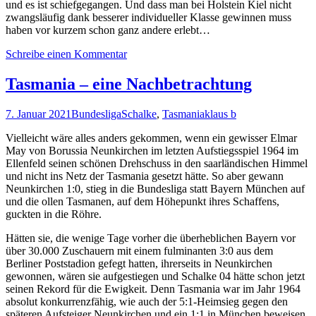
und es ist schiefgegangen. Und dass man bei Holstein Kiel nicht
zwangsläufig dank besserer individueller Klasse gewinnen muss
haben vor kurzem schon ganz andere erlebt…
Schreibe einen Kommentar
Tasmania – eine Nachbetrachtung
7. Januar 2021
Bundesliga
Schalke
,
Tasmania
klaus b
Vielleicht wäre alles anders gekommen, wenn ein gewisser Elmar
May von Borussia Neunkirchen im letzten Aufstiegsspiel 1964 im
Ellenfeld seinen schönen Drehschuss in den saarländischen Himmel
und nicht ins Netz der Tasmania gesetzt hätte. So aber gewann
Neunkirchen 1:0, stieg in die Bundesliga statt Bayern München auf
und die ollen Tasmanen, auf dem Höhepunkt ihres Schaffens,
guckten in die Röhre.
Hätten sie, die wenige Tage vorher die überheblichen Bayern vor
über 30.000 Zuschauern mit einem fulminanten 3:0 aus dem
Berliner Poststadion gefegt hatten, ihrerseits in Neunkirchen
gewonnen, wären sie aufgestiegen und Schalke 04 hätte schon jetzt
seinen Rekord für die Ewigkeit. Denn Tasmania war im Jahr 1964
absolut konkurrenzfähig, wie auch der 5:1-Heimsieg gegen den
späteren Aufsteiger Neunkirchen und ein 1:1 in München beweisen.