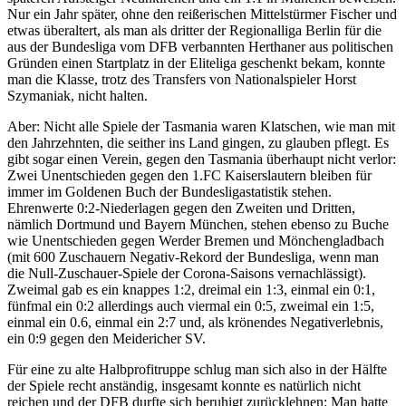
Nur ein Jahr später, ohne den reißerischen Mittelstürmer Fischer und
etwas überaltert, als man als dritter der Regionalliga Berlin für die
aus der Bundesliga vom DFB verbannten Herthaner aus politischen
Gründen einen Startplatz in der Eliteliga geschenkt bekam, konnte
man die Klasse, trotz des Transfers von Nationalspieler Horst
Szymaniak, nicht halten.
Aber: Nicht alle Spiele der Tasmania waren Klatschen, wie man mit
den Jahrzehnten, die seither ins Land gingen, zu glauben pflegt. Es
gibt sogar einen Verein, gegen den Tasmania überhaupt nicht verlor:
Zwei Unentschieden gegen den 1.FC Kaiserslautern bleiben für
immer im Goldenen Buch der Bundesligastatistik stehen.
Ehrenwerte 0:2-Niederlagen gegen den Zweiten und Dritten,
nämlich Dortmund und Bayern München, stehen ebenso zu Buche
wie Unentschieden gegen Werder Bremen und Mönchengladbach
(mit 600 Zuschauern Negativ-Rekord der Bundesliga, wenn man
die Null-Zuschauer-Spiele der Corona-Saisons vernachlässigt).
Zweimal gab es ein knappes 1:2, dreimal ein 1:3, einmal ein 0:1,
fünfmal ein 0:2 allerdings auch viermal ein 0:5, zweimal ein 1:5,
einmal ein 0.6, einmal ein 2:7 und, als krönendes Negativerlebnis,
ein 0:9 gegen den Meidericher SV.
Für eine zu alte Halbprofitruppe schlug man sich also in der Hälfte
der Spiele recht anständig, insgesamt konnte es natürlich nicht
reichen und der DFB durfte sich beruhigt zurücklehnen: Man hatte