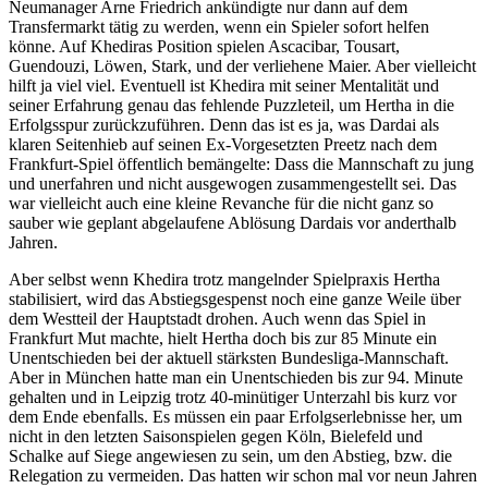
Neumanager Arne Friedrich ankündigte nur dann auf dem
Transfermarkt tätig zu werden, wenn ein Spieler sofort helfen
könne. Auf Khediras Position spielen Ascacibar, Tousart,
Guendouzi, Löwen, Stark, und der verliehene Maier. Aber vielleicht
hilft ja viel viel. Eventuell ist Khedira mit seiner Mentalität und
seiner Erfahrung genau das fehlende Puzzleteil, um Hertha in die
Erfolgsspur zurückzuführen. Denn das ist es ja, was Dardai als
klaren Seitenhieb auf seinen Ex-Vorgesetzten Preetz nach dem
Frankfurt-Spiel öffentlich bemängelte: Dass die Mannschaft zu jung
und unerfahren und nicht ausgewogen zusammengestellt sei. Das
war vielleicht auch eine kleine Revanche für die nicht ganz so
sauber wie geplant abgelaufene Ablösung Dardais vor anderthalb
Jahren.
Aber selbst wenn Khedira trotz mangelnder Spielpraxis Hertha
stabilisiert, wird das Abstiegsgespenst noch eine ganze Weile über
dem Westteil der Hauptstadt drohen. Auch wenn das Spiel in
Frankfurt Mut machte, hielt Hertha doch bis zur 85 Minute ein
Unentschieden bei der aktuell stärksten Bundesliga-Mannschaft.
Aber in München hatte man ein Unentschieden bis zur 94. Minute
gehalten und in Leipzig trotz 40-minütiger Unterzahl bis kurz vor
dem Ende ebenfalls. Es müssen ein paar Erfolgserlebnisse her, um
nicht in den letzten Saisonspielen gegen Köln, Bielefeld und
Schalke auf Siege angewiesen zu sein, um den Abstieg, bzw. die
Relegation zu vermeiden. Das hatten wir schon mal vor neun Jahren