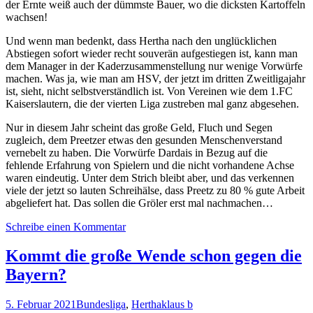
der Ernte weiß auch der dümmste Bauer, wo die dicksten Kartoffeln
wachsen!
Und wenn man bedenkt, dass Hertha nach den unglücklichen
Abstiegen sofort wieder recht souverän aufgestiegen ist, kann man
dem Manager in der Kaderzusammenstellung nur wenige Vorwürfe
machen. Was ja, wie man am HSV, der jetzt im dritten Zweitligajahr
ist, sieht, nicht selbstverständlich ist. Von Vereinen wie dem 1.FC
Kaiserslautern, die der vierten Liga zustreben mal ganz abgesehen.
Nur in diesem Jahr scheint das große Geld, Fluch und Segen
zugleich, dem Preetzer etwas den gesunden Menschenverstand
vernebelt zu haben. Die Vorwürfe Dardais in Bezug auf die
fehlende Erfahrung von Spielern und die nicht vorhandene Achse
waren eindeutig. Unter dem Strich bleibt aber, und das verkennen
viele der jetzt so lauten Schreihälse, dass Preetz zu 80 % gute Arbeit
abgeliefert hat. Das sollen die Gröler erst mal nachmachen…
Schreibe einen Kommentar
Kommt die große Wende schon gegen die
Bayern?
5. Februar 2021
Bundesliga
,
Hertha
klaus b