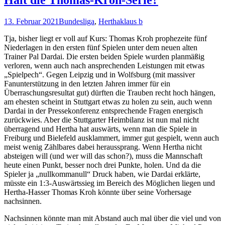
13. Februar 2021
Bundesliga
,
Hertha
klaus b
Tja, bisher liegt er voll auf Kurs: Thomas Kroh prophezeite fünf
Niederlagen in den ersten fünf Spielen unter dem neuen alten
Trainer Pal Dardai. Die ersten beiden Spiele wurden planmäßig
verloren, wenn auch nach ansprechenden Leistungen mit etwas
„Spielpech“. Gegen Leipzig und in Wolfsburg (mit massiver
Fanunterstützung in den letzten Jahren immer für ein
Überraschungsresultat gut) dürften die Trauben recht hoch hängen,
am ehesten scheint in Stuttgart etwas zu holen zu sein, auch wenn
Dardai in der Pressekonferenz entsprechende Fragen energisch
zurückwies. Aber die Stuttgarter Heimbilanz ist nun mal nicht
überragend und Hertha hat auswärts, wenn man die Spiele in
Freiburg und Bielefeld ausklammert, immer gut gespielt, wenn auch
meist wenig Zählbares dabei heraussprang. Wenn Hertha nicht
absteigen will (und wer will das schon?), muss die Mannschaft
heute einen Punkt, besser noch drei Punkte, holen. Und da die
Spieler ja „nullkommanull“ Druck haben, wie Dardai erklärte,
müsste ein 1:3-Auswärtssieg im Bereich des Möglichen liegen und
Hertha-Hasser Thomas Kroh könnte über seine Vorhersage
nachsinnen.
Nachsinnen könnte man mit Abstand auch mal über die viel und von