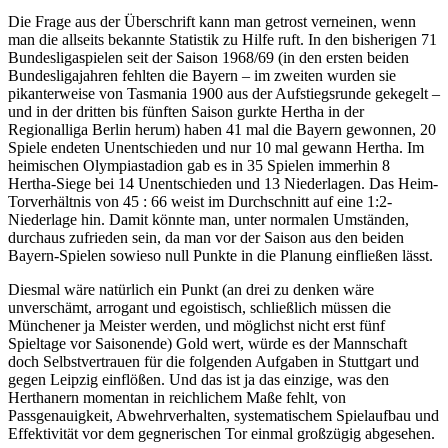
Die Frage aus der Überschrift kann man getrost verneinen, wenn
man die allseits bekannte Statistik zu Hilfe ruft. In den bisherigen 71
Bundesligaspielen seit der Saison 1968/69 (in den ersten beiden
Bundesligajahren fehlten die Bayern – im zweiten wurden sie
pikanterweise von Tasmania 1900 aus der Aufstiegsrunde gekegelt –
und in der dritten bis fünften Saison gurkte Hertha in der
Regionalliga Berlin herum) haben 41 mal die Bayern gewonnen, 20
Spiele endeten Unentschieden und nur 10 mal gewann Hertha. Im
heimischen Olympiastadion gab es in 35 Spielen immerhin 8
Hertha-Siege bei 14 Unentschieden und 13 Niederlagen. Das Heim-
Torverhältnis von 45 : 66 weist im Durchschnitt auf eine 1:2-
Niederlage hin. Damit könnte man, unter normalen Umständen,
durchaus zufrieden sein, da man vor der Saison aus den beiden
Bayern-Spielen sowieso null Punkte in die Planung einfließen lässt.
Diesmal wäre natürlich ein Punkt (an drei zu denken wäre
unverschämt, arrogant und egoistisch, schließlich müssen die
Münchener ja Meister werden, und möglichst nicht erst fünf
Spieltage vor Saisonende) Gold wert, würde es der Mannschaft
doch Selbstvertrauen für die folgenden Aufgaben in Stuttgart und
gegen Leipzig einflößen. Und das ist ja das einzige, was den
Herthanern momentan in reichlichem Maße fehlt, von
Passgenauigkeit, Abwehrverhalten, systematischem Spielaufbau und
Effektivität vor dem gegnerischen Tor einmal großzügig abgesehen.