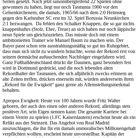
Serien gesetzt. Nach jetzt saisonübergreifend 22 Spielen ohne
gewonnen zu haben, liegt nur noch Tasmania 1900 vor den
Gelsenkirchenern, die damals, 1965/66 nach dem 2:0 Heimsieg
gegen den Karlsruher SC erst im 32. Spiel Borussia Neunkirchen
2:1 bezwangen. Da fehlen den Schalker Knappen, die so gar nichts
knappenhaftes (Stolz, Ehre, Treue) an sich haben nur noch läppische
neun Spiele um gleichzuziehen. Das müsste doch mit einem
ambitionierten Trainer wie Manuel Baum zu machen sein. Der
Bayer passt schon rein ausstrahlungsmäßig so gut ins Ruhrgebiet,
dass man sich nicht zu wundern bräuchte, wenn der Rekord erst von
seinem demnächst auftauchenden Nachfolger eingefahren wird.
Ganz Fußballdeutschland drückt die Daumen, ganz besonders fest
wird in Dortmund gedrückt, und die noch lebenden alten
Rekordhalter der Tasmanen, die sich alljährlich zwecks erinnern an
alte Zeiten treffen, drücken einerseits mit, würden andererseits ihren
„Rekord für die Ewigkeit“ ganz gerne als Alleinstellungsmerkmal
behalten.
Apropos Ewigkeit: Heute vor 100 Jahren wurde Fritz Walter
geboren, der auch den einen oder anderen Rekord, allerdings stets
positiver Art, sein Eigen nennen kann: Die gesamte Karriere bei
einem Verein zu spielen (1.FC Kaiserslautern) erscheint heute als ein
Relikt aus der Steinzeit. Das Angebot von Real Madrid
auszuschlagen, die ihn für ein damals unmoralisches Millionengehalt
verpflichten wollten, erscheint heute unvorstellbar. Kapitän der