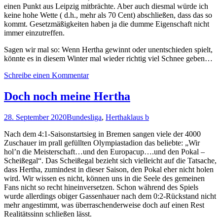
einen Punkt aus Leipzig mitbrächte. Aber auch diesmal würde ich
keine hohe Wette ( d.h., mehr als 70 Cent) abschließen, dass das so
kommt. Gesetzmäßigkeiten haben ja die dumme Eigenschaft nicht
immer einzutreffen.
Sagen wir mal so: Wenn Hertha gewinnt oder unentschieden spielt,
könnte es in diesem Winter mal wieder richtig viel Schnee geben…
Schreibe einen Kommentar
Doch noch meine Hertha
28. September 2020
Bundesliga
,
Hertha
klaus b
Nach dem 4:1-Saisonstartsieg in Bremen sangen viele der 4000
Zuschauer im prall gefüllten Olympiastadion das beliebte: „Wir
hol’n die Meisterschaft…und den Europacup….und den Pokal –
Scheißegal“. Das Scheißegal bezieht sich vielleicht auf die Tatsache,
dass Hertha, zumindest in dieser Saison, den Pokal eher nicht holen
wird. Wir wissen es nicht, können uns in die Seele des gemeinen
Fans nicht so recht hineinversetzen. Schon während des Spiels
wurde allerdings obiger Gassenhauer nach dem 0:2-Rückstand nicht
mehr angestimmt, was überraschenderweise doch auf einen Rest
Realitätssinn schließen lässt.