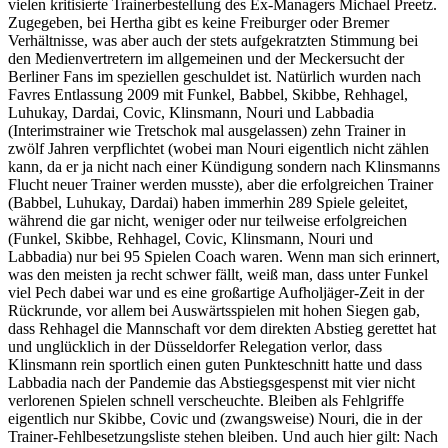
vielen kritisierte Trainerbestellung des Ex-Managers Michael Preetz.
Zugegeben, bei Hertha gibt es keine Freiburger oder Bremer
Verhältnisse, was aber auch der stets aufgekratzten Stimmung bei
den Medienvertretern im allgemeinen und der Meckersucht der
Berliner Fans im speziellen geschuldet ist. Natürlich wurden nach
Favres Entlassung 2009 mit Funkel, Babbel, Skibbe, Rehhagel,
Luhukay, Dardai, Covic, Klinsmann, Nouri und Labbadia
(Interimstrainer wie Tretschok mal ausgelassen) zehn Trainer in
zwölf Jahren verpflichtet (wobei man Nouri eigentlich nicht zählen
kann, da er ja nicht nach einer Kündigung sondern nach Klinsmanns
Flucht neuer Trainer werden musste), aber die erfolgreichen Trainer
(Babbel, Luhukay, Dardai) haben immerhin 289 Spiele geleitet,
während die gar nicht, weniger oder nur teilweise erfolgreichen
(Funkel, Skibbe, Rehhagel, Covic, Klinsmann, Nouri und
Labbadia) nur bei 95 Spielen Coach waren. Wenn man sich erinnert,
was den meisten ja recht schwer fällt, weiß man, dass unter Funkel
viel Pech dabei war und es eine großartige Aufholjäger-Zeit in der
Rückrunde, vor allem bei Auswärtsspielen mit hohen Siegen gab,
dass Rehhagel die Mannschaft vor dem direkten Abstieg gerettet hat
und unglücklich in der Düsseldorfer Relegation verlor, dass
Klinsmann rein sportlich einen guten Punkteschnitt hatte und dass
Labbadia nach der Pandemie das Abstiegsgespenst mit vier nicht
verlorenen Spielen schnell verscheuchte. Bleiben als Fehlgriffe
eigentlich nur Skibbe, Covic und (zwangsweise) Nouri, die in der
Trainer-Fehlbesetzungsliste stehen bleiben. Und auch hier gilt: Nach