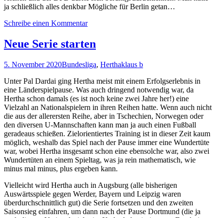
ja schließlich alles denkbar Mögliche für Berlin getan…
Schreibe einen Kommentar
Neue Serie starten
5. November 2020
Bundesliga
,
Hertha
klaus b
Unter Pal Dardai ging Hertha meist mit einem Erfolgserlebnis in
eine Länderspielpause. Was auch dringend notwendig war, da
Hertha schon damals (es ist noch keine zwei Jahre her!) eine
Vielzahl an Nationalspielern in ihren Reihen hatte. Wenn auch nicht
die aus der allerersten Reihe, aber in Tschechien, Norwegen oder
den diversen U-Mannschaften kann man ja auch einen Fußball
geradeaus schießen. Zielorientiertes Training ist in dieser Zeit kaum
möglich, weshalb das Spiel nach der Pause immer eine Wundertüte
war, wobei Hertha insgesamt schon eine ebensolche war, also zwei
Wundertüten an einem Spieltag, was ja rein mathematisch, wie
minus mal minus, plus ergeben kann.
Vielleicht wird Hertha auch in Augsburg (alle bisherigen
Auswärtsspiele gegen Werder, Bayern und Leipzig waren
überdurchschnittlich gut) die Serie fortsetzen und den zweiten
Saisonsieg einfahren, um dann nach der Pause Dortmund (die ja