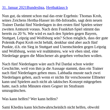
31. Januar 2021
Bundesliga
,
Hertha
klaus b
Nun gut, da stimmt schon mal das erste Ergebnis: Thomas Kroh,
seines Zeichens Hertha-Hasser im rbb-Inforadio, sagt dem neuen
Trainer Dardai fünf Niederlagen in den ersten fünf Spielen seiner
zweiten Amtszeit voraus. Nach dem Frankfurt-Spiel stimmt das
bereits zu 20 %. Wie wird es nach den Spielen gegen Bayern,
Stuttgart, Leipzig und Wolfsburg sein? Schon möglich, dass der gute
Polemik-Papst Kroh recht behält, denkbar sind aber auch fünf
Punkte, d.h. ein Sieg in Stuttgart und Unentschieden gegen Leipzig
und Wolfsburg, wenn wir realitätstreu, wie wir eben sind, eine
Niederlage gegen die Münchener als gegeben verbuchen wollen.
Nach fünf Niederlagen wäre auch Pal Dardai schon wieder
Geschichte, weil von ihm ja die Aussage stammt, dass ein Trainer
nach fünf Niederlagen gehen muss. Labbadia musste nach zwei
Niederlagen gehen, auch wenn er nichts für verschossene Elfmeter
kann und Spielern auch nicht als taktisches Konzept mitgegeben
hatte, nach zehn Minuten einen Gegner im Strafraum
umzugrätschen.
Was kann helfen? Wer kann helfen?
Sami Khedira kann höchstwahrscheinlich nicht helfen, obwohl