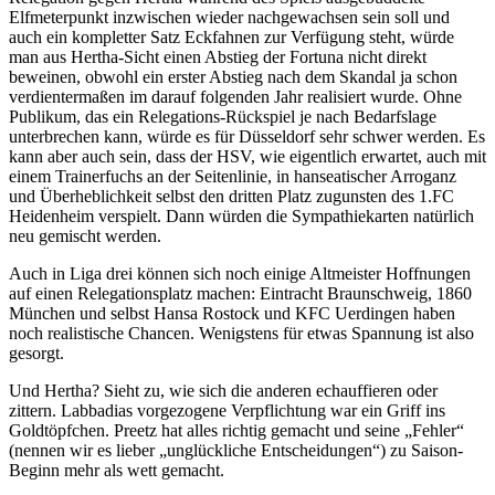
Elfmeterpunkt inzwischen wieder nachgewachsen sein soll und
auch ein kompletter Satz Eckfahnen zur Verfügung steht, würde
man aus Hertha-Sicht einen Abstieg der Fortuna nicht direkt
beweinen, obwohl ein erster Abstieg nach dem Skandal ja schon
verdientermaßen im darauf folgenden Jahr realisiert wurde. Ohne
Publikum, das ein Relegations-Rückspiel je nach Bedarfslage
unterbrechen kann, würde es für Düsseldorf sehr schwer werden. Es
kann aber auch sein, dass der HSV, wie eigentlich erwartet, auch mit
einem Trainerfuchs an der Seitenlinie, in hanseatischer Arroganz
und Überheblichkeit selbst den dritten Platz zugunsten des 1.FC
Heidenheim verspielt. Dann würden die Sympathiekarten natürlich
neu gemischt werden.
Auch in Liga drei können sich noch einige Altmeister Hoffnungen
auf einen Relegationsplatz machen: Eintracht Braunschweig, 1860
München und selbst Hansa Rostock und KFC Uerdingen haben
noch realistische Chancen. Wenigstens für etwas Spannung ist also
gesorgt.
Und Hertha? Sieht zu, wie sich die anderen echauffieren oder
zittern. Labbadias vorgezogene Verpflichtung war ein Griff ins
Goldtöpfchen. Preetz hat alles richtig gemacht und seine „Fehler“
(nennen wir es lieber „unglückliche Entscheidungen“) zu Saison-
Beginn mehr als wett gemacht.