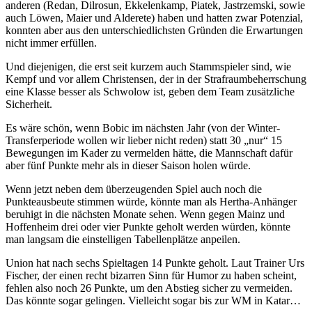
anderen (Redan, Dilrosun, Ekkelenkamp, Piatek, Jastrzemski, sowie
auch Löwen, Maier und Alderete) haben und hatten zwar Potenzial,
konnten aber aus den unterschiedlichsten Gründen die Erwartungen
nicht immer erfüllen.
Und diejenigen, die erst seit kurzem auch Stammspieler sind, wie
Kempf und vor allem Christensen, der in der Strafraumbeherrschung
eine Klasse besser als Schwolow ist, geben dem Team zusätzliche
Sicherheit.
Es wäre schön, wenn Bobic im nächsten Jahr (von der Winter-
Transferperiode wollen wir lieber nicht reden) statt 30 „nur“ 15
Bewegungen im Kader zu vermelden hätte, die Mannschaft dafür
aber fünf Punkte mehr als in dieser Saison holen würde.
Wenn jetzt neben dem überzeugenden Spiel auch noch die
Punkteausbeute stimmen würde, könnte man als Hertha-Anhänger
beruhigt in die nächsten Monate sehen. Wenn gegen Mainz und
Hoffenheim drei oder vier Punkte geholt werden würden, könnte
man langsam die einstelligen Tabellenplätze anpeilen.
Union hat nach sechs Spieltagen 14 Punkte geholt. Laut Trainer Urs
Fischer, der einen recht bizarren Sinn für Humor zu haben scheint,
fehlen also noch 26 Punkte, um den Abstieg sicher zu vermeiden.
Das könnte sogar gelingen. Vielleicht sogar bis zur WM in Katar…