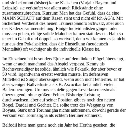
und sie bekommt (bisher) keine Klatschen (Vorjahr Bayern und
Leipzig), sie verkraftet vor allem auch Rückstände ohne
zusammenzubrechen. Kurzum: Man hat das Gefühl, dass da eine
MANNSCHAFT auf dem Rasen steht und nicht elf Ich-AG´s. Mit
Sicherheit Verdienst des neuen Trainers Sandro Schwarz, aber auch
der Kaderzusammenstellung. Einige Individualisten gingen oder
mussten gehen, einige solide Malocher kamen statt dessen. Halb so
teuer im Gehalt und doppelt so wertvoll, denn wir kennen es ja nicht
nur aus den Pokalspielen, dass die Einstellung (neudeutsch
Mentalität) oft wichtiger als die individuelle Klasse ist.
Im Einzelnen hat besonders Ejuke auf dem linken Flügel überzeugt,
wenn er auch manchmal das Abspiel verpasst. Kenny als
Rechtsverteidiger ist solide, ähnlich wie Pekarik, der aber bevor er
50 wird, irgendwann ersetzt werden musste. Im defensiven
Mittelfeld ist Sunjic überzeugend, wenn auch nicht fehlerfrei. Er hat
aber weniger Ballverluste als z.B. Ascacibar bei ähnlich vielen
Balleroberungen. Uremovic spielte gegen Leverkusen erstmals
überzeugend, ohne größere Fehler. Bisherige Leistung
durchwachsen, aber auf seiner Position gibt es noch den neuen
Rogel, Dardai und Gechter. Da sollte trotz des Weggangs von
Boyata, Stark und Torunarigha nichts anbrennen, obwohl gerade der
Verkauf von Torunarigha als echtem Berliner schmerzt.
Belfodil hätte man gerne noch ein Jahr bei Hertha gesehen, die