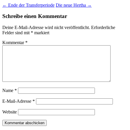
Beitragsnavigation
←
Ende der Transferperiode
Die neue Hertha
→
Schreibe einen Kommentar
Deine E-Mail-Adresse wird nicht veröffentlicht.
Erforderliche
Felder sind mit
*
markiert
Kommentar
*
Name
*
E-Mail-Adresse
*
Website