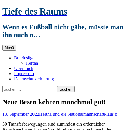
Zum
Tiefe des Raums
Inhalt
springen
Wenn es Fußball nicht gäbe, müsste man
ihn auch n…
Menü
Bundesliga
Hertha
Über mich
Impressum
Datenschutzerklärung
Suchen
nach:
Neue Besen kehren manchmal gut!
13. September 2022
Hertha und die Nationalmannschaft
klaus b
30 Transferbewegungen sind zumindest ein ordentlicher
Arbeitsnachweis für den Sportdirektor, der ja nicht nach der