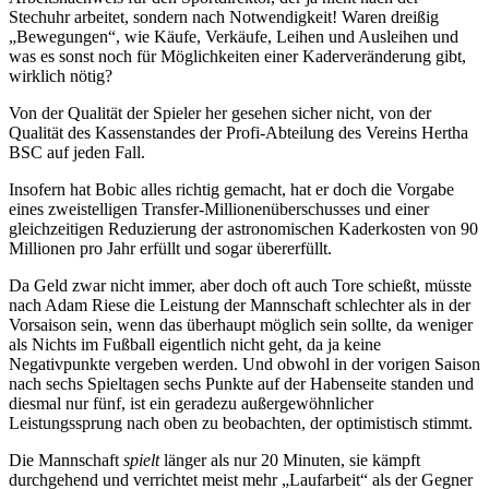
Stechuhr arbeitet, sondern nach Notwendigkeit! Waren dreißig
„Bewegungen“, wie Käufe, Verkäufe, Leihen und Ausleihen und
was es sonst noch für Möglichkeiten einer Kaderveränderung gibt,
wirklich nötig?
Von der Qualität der Spieler her gesehen sicher nicht, von der
Qualität des Kassenstandes der Profi-Abteilung des Vereins Hertha
BSC auf jeden Fall.
Insofern hat Bobic alles richtig gemacht, hat er doch die Vorgabe
eines zweistelligen Transfer-Millionenüberschusses und einer
gleichzeitigen Reduzierung der astronomischen Kaderkosten von 90
Millionen pro Jahr erfüllt und sogar übererfüllt.
Da Geld zwar nicht immer, aber doch oft auch Tore schießt, müsste
nach Adam Riese die Leistung der Mannschaft schlechter als in der
Vorsaison sein, wenn das überhaupt möglich sein sollte, da weniger
als Nichts im Fußball eigentlich nicht geht, da ja keine
Negativpunkte vergeben werden. Und obwohl in der vorigen Saison
nach sechs Spieltagen sechs Punkte auf der Habenseite standen und
diesmal nur fünf, ist ein geradezu außergewöhnlicher
Leistungssprung nach oben zu beobachten, der optimistisch stimmt.
Die Mannschaft
spielt
länger als nur 20 Minuten, sie kämpft
durchgehend und verrichtet meist mehr „Laufarbeit“ als der Gegner