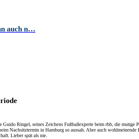
ihn auch n…
eriode
Guido Ringel, seines Zeichens Fußballexperte beim rbb, die mutige P
 beim Nachsitztermin in Hamburg so aussah. Aber auch wohlmeinende Exp
ft. Lieber spät als nie.