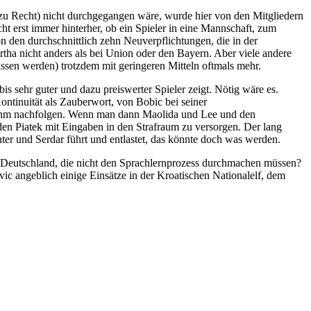
 (zu Recht) nicht durchgegangen wäre, wurde hier von den Mitgliedern
t erst immer hinterher, ob ein Spieler in eine Mannschaft, zum
Von den durchschnittlich zehn Neuverpflichtungen, die in der
ertha nicht anders als bei Union oder den Bayern. Aber viele andere
lassen werden) trotzdem mit geringeren Mitteln oftmals mehr.
is sehr guter und dazu preiswerter Spieler zeigt. Nötig wäre es.
ontinuität als Zauberwort, von Bobic bei seiner
n ihm nachfolgen. Wenn man dann Maolida und Lee und den
, den Piatek mit Eingaben in den Strafraum zu versorgen. Der lang
ter und Serdar führt und entlastet, das könnte doch was werden.
n Deutschland, die nicht den Sprachlernprozess durchmachen müssen?
ic angeblich einige Einsätze in der Kroatischen Nationalelf, dem