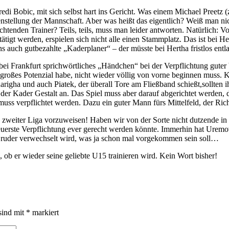
edi Bobic, mit sich selbst hart ins Gericht. Was einem Michael Preetz
nstellung der Mannschaft. Aber was heißt das eigentlich? Weiß man nich
flichtenden Trainer? Teils, teils, muss man leider antworten. Natürlich: 
ätigt werden, erspielen sich nicht alle einen Stammplatz. Das ist bei H
ens auch gutbezahlte „Kaderplaner“ – der müsste bei Hertha fristlos ent
bei Frankfurt sprichwörtliches „Händchen“ bei der Verpflichtung guter b
n großes Potenzial habe, nicht wieder völlig von vorne beginnen muss. K
righa und auch Piatek, der überall Tore am Fließband schießt,sollte
mt der Kader Gestalt an. Das Spiel muss aber darauf abgerichtet werden
ss verpflichtet werden. Dazu ein guter Mann fürs Mittelfeld, der Rich
s zweiter Liga vorzuweisen! Haben wir von der Sorte nicht dutzende i
euerste Verpflichtung ever gerecht werden könnte. Immerhin hat Uremov
 Bruder verwechselt wird, was ja schon mal vorgekommen sein soll…
 ob er wieder seine geliebte U15 trainieren wird. Kein Wort bisher!
sind mit
*
markiert