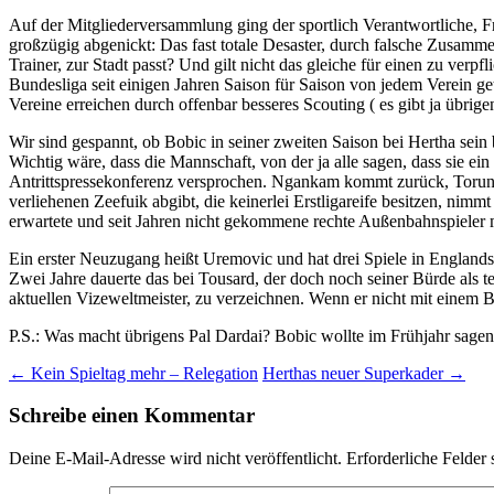
Auf der Mitgliederversammlung ging der sportlich Verantwortliche, Fr
großzügig abgenickt: Das fast totale Desaster, durch falsche Zusamme
Trainer, zur Stadt passt? Und gilt nicht das gleiche für einen zu verp
Bundesliga seit einigen Jahren Saison für Saison von jedem Verein get
Vereine erreichen durch offenbar besseres Scouting ( es gibt ja übrig
Wir sind gespannt, ob Bobic in seiner zweiten Saison bei Hertha sein 
Wichtig wäre, dass die Mannschaft, von der ja alle sagen, dass sie ei
Antrittspressekonferenz versprochen. Ngankam kommt zurück, Toruna
verliehenen Zeefuik abgibt, die keinerlei Erstligareife besitzen, nim
erwartete und seit Jahren nicht gekommene rechte Außenbahnspieler mu
Ein erster Neuzugang heißt Uremovic und hat drei Spiele in England
Zwei Jahre dauerte das bei Tousard, der doch noch seiner Bürde als t
aktuellen Vizeweltmeister, zu verzeichnen. Wenn er nicht mit einem
P.S.: Was macht übrigens Pal Dardai? Bobic wollte im Frühjahr sagen,
Beitragsnavigation
←
Kein Spieltag mehr – Relegation
Herthas neuer Superkader
→
Schreibe einen Kommentar
Deine E-Mail-Adresse wird nicht veröffentlicht.
Erforderliche Felder 