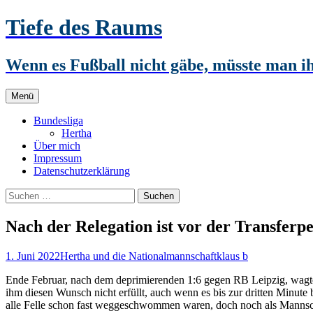
Zum
Tiefe des Raums
Inhalt
springen
Wenn es Fußball nicht gäbe, müsste man 
Menü
Bundesliga
Hertha
Über mich
Impressum
Datenschutzerklärung
Suchen
nach:
Nach der Relegation ist vor der Transferp
1. Juni 2022
Hertha und die Nationalmannschaft
klaus b
Ende Februar, nach dem deprimierenden 1:6 gegen RB Leipzig, wagte 
ihm diesen Wunsch nicht erfüllt, auch wenn es bis zur dritten Minute
alle Felle schon fast weggeschwommen waren, doch noch als Mannscha