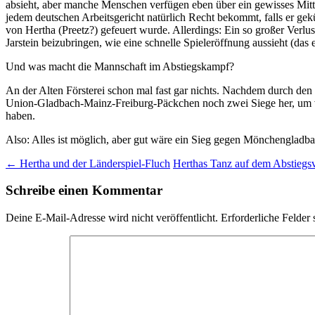
absieht, aber manche Menschen verfügen eben über ein gewisses Mitteil
jedem deutschen Arbeitsgericht natürlich Recht bekommt, falls er gek
von Hertha (Preetz?) gefeuert wurde. Allerdings: Ein so großer Verlu
Jarstein beizubringen, wie eine schnelle Spieleröffnung aussieht (das
Und was macht die Mannschaft im Abstiegskampf?
An der Alten Försterei schon mal fast gar nichts. Nachdem durch de
Union-Gladbach-Mainz-Freiburg-Päckchen noch zwei Siege her, um vie
haben.
Also: Alles ist möglich, aber gut wäre ein Sieg gegen Mönchengladbac
Beitragsnavigation
←
Hertha und der Länderspiel-Fluch
Herthas Tanz auf dem Abstieg
Schreibe einen Kommentar
Deine E-Mail-Adresse wird nicht veröffentlicht.
Erforderliche Felder 