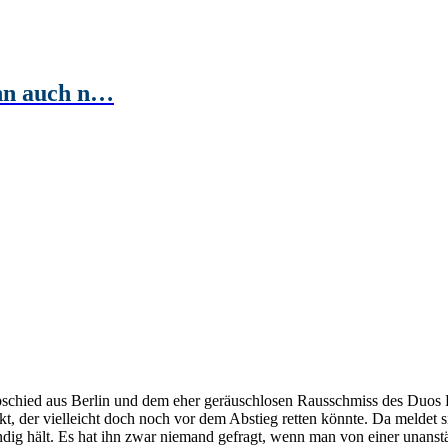
ihn auch n…
hied aus Berlin und dem eher geräuschlosen Rausschmiss des Duos Pree
 der vielleicht doch noch vor dem Abstieg retten könnte. Da meldet sic
ändig hält. Es hat ihn zwar niemand gefragt, wenn man von einer unan