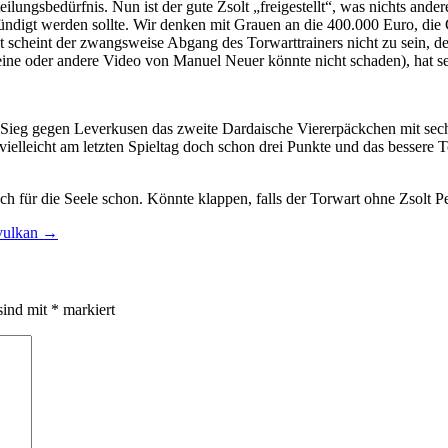
ungsbedürfnis. Nun ist der gute Zsolt „freigestellt“, was nichts ander
ündigt werden sollte. Wir denken mit Grauen an die 400.000 Euro, die Ch
st scheint der zwangsweise Abgang des Torwarttrainers nicht zu sein, d
 eine oder andere Video von Manuel Neuer könnte nicht schaden), hat sei
n Sieg gegen Leverkusen das zweite Dardaische Viererpäckchen mit se
lleicht am letzten Spieltag doch schon drei Punkte und das bessere T
h für die Seele schon. Könnte klappen, falls der Torwart ohne Zsolt Pe
svulkan
→
sind mit
*
markiert