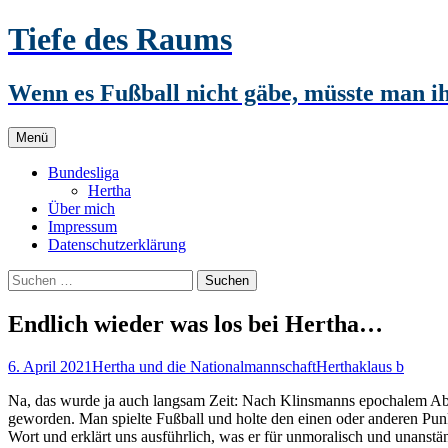
Zum
Tiefe des Raums
Inhalt
springen
Wenn es Fußball nicht gäbe, müsste man 
Menü
Bundesliga
Hertha
Über mich
Impressum
Datenschutzerklärung
Suchen
nach:
Endlich wieder was los bei Hertha…
6. April 2021
Hertha und die Nationalmannschaft
Hertha
klaus b
Na, das wurde ja auch langsam Zeit: Nach Klinsmanns epochalem Absc
geworden. Man spielte Fußball und holte den einen oder anderen Punkt,
Wort und erklärt uns ausführlich, was er für unmoralisch und unanst