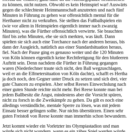
zu können, nicht nutzen. Obwohl es kein Heimspiel war! Auswärts
gegen die schlechteste Heimmannschaft anzutreten und nach fünf
Minuten in Führung zu gehen war offensichtlich mental für die
Herthaner nicht zu verkraften. Sie stellten das Fußballspielen ein
(wie vor allem in Heimspielen eigentlich immer nach zwanzig
Minuten), was die Fürther offensichtlich verwirrte. Sie brauchten
fünf bis zehn Minuten, ehe sie sich merkten, was läuft. Dann
spielten sie sich auch eine Torchance nach der anderen heraus, bis
dann der Ausgleich, natürlich aus einer Standardsituation heraus,
fiel. Nach der Pause ging es genauso weiter und die 120 Minuten
von Köln können eigentlich keine Rechtfertigung für den blutleeren
Auftritt sein. Denn nachdem die Fürther in Führung gegangen
waren (Niederlechner traute sich nicht, den Ball wegzuschlagen,
weil er an die Elfmetersituation von Köln dachte), schafft es Hertha
ja doch noch, den Gegner unter Druck zu setzen und sich drei, vier
gute Chancen zu erspielen. Aber selbst Reeses Einwechslung nach
einer guten Stunde reichte nicht mehr. Bei Reese konnte man bei
jedem Ballbesitz die Angst, mindestens aber die Vorsicht spüren,
nicht zu forsch in die Zweikämpfe zu gehen. Da gilt es noch eine
alledings verständliche, mentale Sperre zu lösen, was mit jedem
Einsatz besser gelingen sollte. Nur nichts überstürzen. Einen sehr
guten Freistoß von Reese konnte man immerhin schon bewundern.
Jetzt kommt wieder ein Vorletzter ins Olympiastadion und man
würde sich nicht wundern, wenn es ein zähes Spiel werden würde.