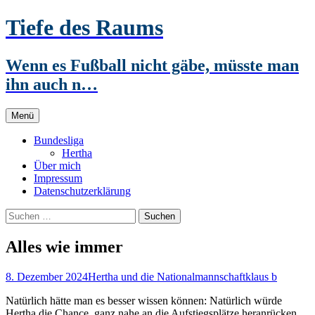
Zum
Tiefe des Raums
Inhalt
springen
Wenn es Fußball nicht gäbe, müsste man
ihn auch n…
Menü
Bundesliga
Hertha
Über mich
Impressum
Datenschutzerklärung
Suchen
nach:
Alles wie immer
8. Dezember 2024
Hertha und die Nationalmannschaft
klaus b
Natürlich hätte man es besser wissen können: Natürlich würde
Hertha die Chance, ganz nahe an die Aufstiegsplätze heranrücken