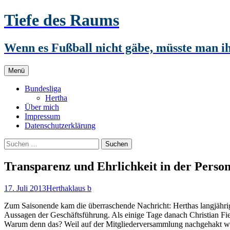
Zum
Tiefe des Raums
Inhalt
springen
Wenn es Fußball nicht gäbe, müsste man 
Menü
Bundesliga
Hertha
Über mich
Impressum
Datenschutzerklärung
Suchen
nach:
Transparenz und Ehrlichkeit in der Perso
17. Juli 2013
Hertha
klaus b
Zum Saisonende kam die überraschende Nachricht: Herthas langjährig
Aussagen der Geschäftsführung. Als einige Tage danach Christian Fie
Warum denn das? Weil auf der Mitgliederversammlung nachgehakt wird