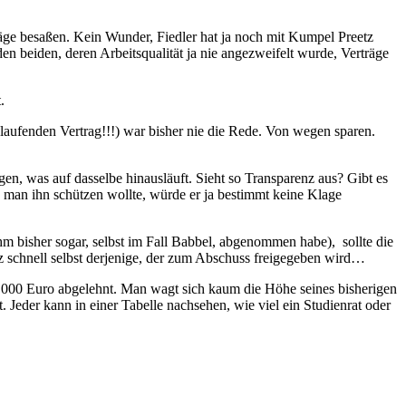
träge besaßen. Kein Wunder, Fiedler hat ja noch mit Kumpel Preetz
 den beiden, deren Arbeitsqualität ja nie angezweifelt wurde, Verträge
.
 laufenden Vertrag!!!) war bisher nie die Rede. Von wegen sparen.
gen, was auf dasselbe hinausläuft. Sieht so Transparenz aus? Gibt es
man ihn schützen wollte, würde er ja bestimmt keine Klage
hm bisher sogar, selbst im Fall Babbel, abgenommen habe), sollte die
anz schnell selbst derjenige, der zum Abschuss freigegeben wird…
.000 Euro abgelehnt. Man wagt sich kaum die Höhe seines bisherigen
 Jeder kann in einer Tabelle nachsehen, wie viel ein Studienrat oder