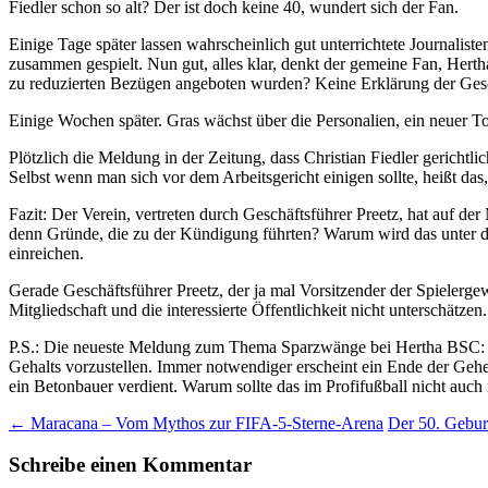
Fiedler schon so alt? Der ist doch keine 40, wundert sich der Fan.
Einige Tage später lassen wahrscheinlich gut unterrichtete Journalist
zusammen gespielt. Nun gut, alles klar, denkt der gemeine Fan, Hertha 
zu reduzierten Bezügen angeboten wurden? Keine Erklärung der Ges
Einige Wochen später. Gras wächst über die Personalien, ein neuer T
Plötzlich die Meldung in der Zeitung, dass Christian Fiedler gericht
Selbst wenn man sich vor dem Arbeitsgericht einigen sollte, heißt das
Fazit: Der Verein, vertreten durch Geschäftsführer Preetz, hat auf de
denn Gründe, die zu der Kündigung führten? Warum wird das unter d
einreichen.
Gerade Geschäftsführer Preetz, der ja mal Vorsitzender der Spielerge
Mitgliedschaft und die interessierte Öffentlichkeit nicht unterschät
P.S.: Die neueste Meldung zum Thema Sparzwänge bei Hertha BSC: Fi
Gehalts vorzustellen. Immer notwendiger erscheint ein Ende der Gehei
ein Betonbauer verdient. Warum sollte das im Profifußball nicht auch
Beitragsnavigation
←
Maracana – Vom Mythos zur FIFA-5-Sterne-Arena
Der 50. Gebur
Schreibe einen Kommentar