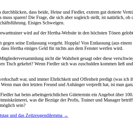
en durchblicken, dass beide, Heine und Fiedler, extrem gut dotierte Ver
muss sparen! Die Frage, die sich aber sogleich stellt, ist natürlich, ob
chäftsführung. Eisiges Schweigen.
orwarttrainer wird auf der Hertha-Website in den höchsten Tönen gelobt
lich gegen seine Entlassung vorgeht. Hoppla! Von Entlassung (aus einem
, dass Hertha einiges Geld für nichts aus dem Fenster werfen wird.
r Mitgliederversammlung nicht die Wahrheit gesagt oder diese verschwie
en Tisch gekehrt? Wenn Fiedler sich was zuschulden kommen ließ und 
werkschaft war, und immer Ehrlichkeit und Offenheit predigt (was ich i
zen. Wenn man den letzten Freund und Anhänger verprellt hat, ist man g
edler hat beim arbeitsgerichtlichen Gütetermin ein Angebot über 100
mniskrämerei, was die Bezüge der Profis, Trainer und Manager betrifft.
 möglich sein?
tstag und das Zeitzeugendilemma
→