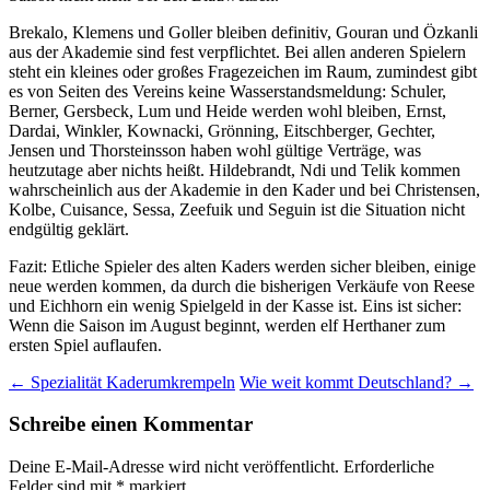
Brekalo, Klemens und Goller bleiben definitiv, Gouran und Özkanli
aus der Akademie sind fest verpflichtet. Bei allen anderen Spielern
steht ein kleines oder großes Fragezeichen im Raum, zumindest gibt
es von Seiten des Vereins keine Wasserstandsmeldung: Schuler,
Berner, Gersbeck, Lum und Heide werden wohl bleiben, Ernst,
Dardai, Winkler, Kownacki, Grönning, Eitschberger, Gechter,
Jensen und Thorsteinsson haben wohl gültige Verträge, was
heutzutage aber nichts heißt. Hildebrandt, Ndi und Telik kommen
wahrscheinlich aus der Akademie in den Kader und bei Christensen,
Kolbe, Cuisance, Sessa, Zeefuik und Seguin ist die Situation nicht
endgültig geklärt.
Fazit: Etliche Spieler des alten Kaders werden sicher bleiben, einige
neue werden kommen, da durch die bisherigen Verkäufe von Reese
und Eichhorn ein wenig Spielgeld in der Kasse ist. Eins ist sicher:
Wenn die Saison im August beginnt, werden elf Herthaner zum
ersten Spiel auflaufen.
Beitragsnavigation
←
Spezialität Kaderumkrempeln
Wie weit kommt Deutschland?
→
Schreibe einen Kommentar
Deine E-Mail-Adresse wird nicht veröffentlicht.
Erforderliche
Felder sind mit
*
markiert