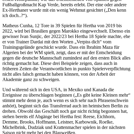
Fußballgroßmacht Kap Verde, bereits erlebt. Der eine oder andere
Ex-Herthaner wurde mit ein wenig Wehmut gesichtet („Den kenn
ich doch..?“).
Matheus Cunha, 12 Tore in 39 Spielen für Hertha von 2019 bis
2022, wird bei Brasilien gegen Marokko eingewechselt. Ebenso ein
gewisser Ivan Sunjic, der 2022/23 bei Hertha 18 Spiele machte, ehe
er von Trainer Dardai mit den Worten „Verpiss dich“ vom
Trainingsgelände geschickt wurde. Dass ein Ibrahim Maza für
Algerien bei der WM spielt, zeigt, dass er mit der Entscheidung
gegen die deutsche Mannschaft zumindest auf den ersten Blick alles
richtig gemacht hat. Diese drei Beispiele zeigen, dass auch in
früheren Zeiten die Verantwortlichen in punkto Spielerverpflichtung
nicht alles falsch gemacht haben können, von der Arbeit der
Akademie ganz zu schweigen.
Und während sich in den USA, in Mexiko und Kanada die
Ereignisse zu überschlagen beginnen („Es gibt keine Kleinen mehr“
stimmt mehr denn je, auch wenn es sich sehr nach Phrasenschwein
anhört), beginnt sich das Transferrad auch im heimischen Berlin zu
drehen. Obwohl das Geschäft noch gar nicht richtig begonnen hat,
stehen bereits elf Abgänge bei Hertha fest: Reese, Eichhorn,
Demme, Brooks, Hoffmann, Leistner, Karbownik, Roelke,
Michelbrink, Dudziak und Krattenmacher spielen in der nächsten
Saison nicht mehr bei den Blauweißen.