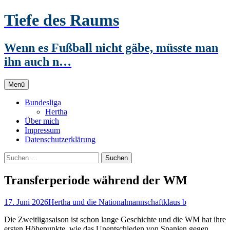
Zum
Tiefe des Raums
Inhalt
springen
Wenn es Fußball nicht gäbe, müsste man
ihn auch n…
Menü
Bundesliga
Hertha
Über mich
Impressum
Datenschutzerklärung
Suchen
nach:
Transferperiode während der WM
17. Juni 2026
Hertha und die Nationalmannschaft
klaus b
Die Zweitligasaison ist schon lange Geschichte und die WM hat ihre
ersten Höhepunkte, wie das Unentschieden von Spanien gegen