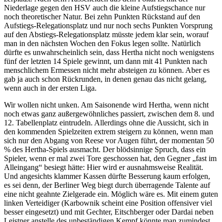
Niederlage gegen den HSV auch die kleine Aufstiegschance nur
noch theoretischer Natur. Bei zehn Punkten Rückstand auf den
Aufstiegs-Relegationsplatz und nur noch sechs Punkten Vorsprung
auf den Abstiegs-Relegationsplatz müsste jedem klar sein, worauf
man in den nächsten Wochen den Fokus legen sollte. Natürlich
dürfte es unwahrscheinlich sein, dass Hertha nicht noch wenigstens
fünf der letzten 14 Spiele gewinnt, um dann mit 41 Punkten nach
menschlichem Ermessen nicht mehr absteigen zu können. Aber es
gab ja auch schon Rückrunden, in denen genau das nicht gelang,
wenn auch in der ersten Liga.
Wir wollen nicht unken. Am Saisonende wird Hertha, wenn nicht
noch etwas ganz außergewöhnliches passiert, zwischen dem 8. und
12. Tabellenplatz eintrudeln. Allerdings ohne die Aussicht, sich in
den kommenden Spielzeiten extrem steigern zu können, wenn man
sich nur den Abgang von Reese vor Augen führt, der momentan 50
% des Hertha-Spiels ausmacht. Der blödsinnige Spruch, dass ein
Spieler, wenn er mal zwei Tore geschossen hat, den Gegner „fast im
Alleingang“ besiegt hätte: Hier wird er ausnahmsweise Realität.
Und angesichts klammer Kassen dürfte Besserung kaum erfolgen,
es sei denn, der Berliner Weg biegt durch überragende Talente auf
eine nicht geahnte Zielgerade ein. Möglich wäre es. Mit einem guten
linken Verteidiger (Karbownik scheint eine Position offensiver viel
besser eingesetzt) und mit Gechter, Eitschberger oder Dardai neben
Leistner anstelle des unbeständigen Kempf könnte man zumindest