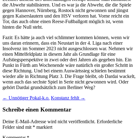
die Abwehr stabilisieren. Und es war ja die Abwehr, die die Spiele
gegen Hannover, Nürnberg, Rostock nicht gewonnen und jüngst
gegen Kaiserslautern und den HSV verloren hat. Vorne reicht ein
Tor, das auch ohne einen Reese-Fußballgott möglich ist, wenn
hinten die Null steht.
Fazit: Es hätte ja auch viel schlimmer kommen können, wenn wir
uns daran erinnern, dass ein Neustart in der 4. Liga nach einer
Insolvenz im Sommer 2023 nicht ausgeschlossen war. Nehmen wir
einen Mittelfeldplatz in diesem Jahr als Grundlage für eine
Aufstiegsperspektive in zwei oder drei Jahren als gegeben hin. Ein
Punkt in Fürth am Wochenende wäre natürlich ein großer Schritt in
diese Richtung. Und bei einem Auswärtssieg schielen bestimmt
wieder alle in Richtung Platz 3. Die Frage bleibt, ob Dardai wackelt,
wenn auch das sechste Spiel in Serie nicht gewonnen wird. Oder
gehört Dardai grundsätzlich zum Berliner Weg?
Beitragsnavigation
←
Unnötiger Pokal-k.o.
Konstanz fehlt
→
Schreibe einen Kommentar
Deine E-Mail-Adresse wird nicht veröffentlicht.
Erforderliche
Felder sind mit
*
markiert
Kommentar
*