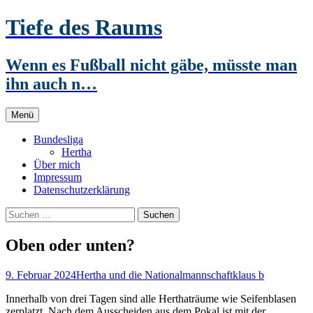
Zum
Tiefe des Raums
Inhalt
springen
Wenn es Fußball nicht gäbe, müsste man
ihn auch n…
Menü
Bundesliga
Hertha
Über mich
Impressum
Datenschutzerklärung
Suchen
nach:
Oben oder unten?
9. Februar 2024
Hertha und die Nationalmannschaft
klaus b
Innerhalb von drei Tagen sind alle Herthaträume wie Seifenblasen
zerplatzt. Nach dem Ausscheiden aus dem Pokal ist mit der