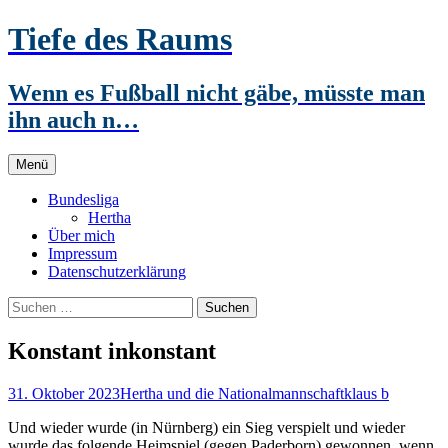
Zum
Tiefe des Raums
Inhalt
springen
Wenn es Fußball nicht gäbe, müsste man
ihn auch n…
Menü
Bundesliga
Hertha
Über mich
Impressum
Datenschutzerklärung
Suchen
nach:
Konstant inkonstant
31. Oktober 2023
Hertha und die Nationalmannschaft
klaus b
Und wieder wurde (in Nürnberg) ein Sieg verspielt und wieder
wurde das folgende Heimspiel (gegen Paderborn) gewonnen, wenn