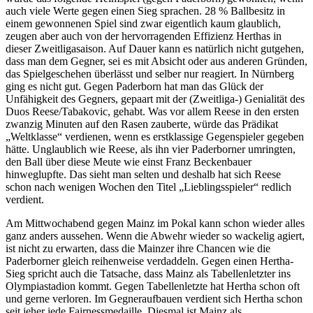
auch viele Werte gegen einen Sieg sprachen. 28 % Ballbesitz in
einem gewonnenen Spiel sind zwar eigentlich kaum glaublich,
zeugen aber auch von der hervorragenden Effizienz Herthas in
dieser Zweitligasaison. Auf Dauer kann es natürlich nicht gutgehen,
dass man dem Gegner, sei es mit Absicht oder aus anderen Gründen,
das Spielgeschehen überlässt und selber nur reagiert. In Nürnberg
ging es nicht gut. Gegen Paderborn hat man das Glück der
Unfähigkeit des Gegners, gepaart mit der (Zweitliga-) Genialität des
Duos Reese/Tabakovic, gehabt. Was vor allem Reese in den ersten
zwanzig Minuten auf den Rasen zauberte, würde das Prädikat
„Weltklasse“ verdienen, wenn es erstklassige Gegenspieler gegeben
hätte. Unglaublich wie Reese, als ihn vier Paderborner umringten,
den Ball über diese Meute wie einst Franz Beckenbauer
hinweglupfte. Das sieht man selten und deshalb hat sich Reese
schon nach wenigen Wochen den Titel „Lieblingsspieler“ redlich
verdient.
Am Mittwochabend gegen Mainz im Pokal kann schon wieder alles
ganz anders aussehen. Wenn die Abwehr wieder so wackelig agiert,
ist nicht zu erwarten, dass die Mainzer ihre Chancen wie die
Paderborner gleich reihenweise verdaddeln. Gegen einen Hertha-
Sieg spricht auch die Tatsache, dass Mainz als Tabellenletzter ins
Olympiastadion kommt. Gegen Tabellenletzte hat Hertha schon oft
und gerne verloren. Im Gegneraufbauen verdient sich Hertha schon
seit jeher jede Fairnessmedaille. Diesmal ist Mainz als