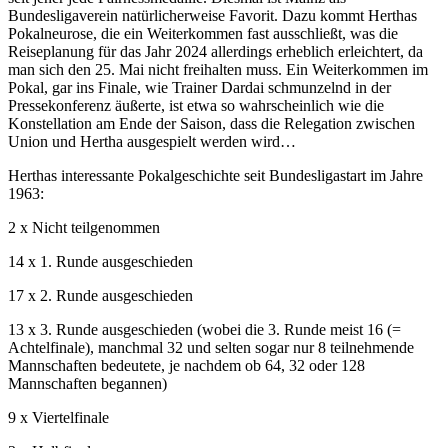
Bundesligaverein natürlicherweise Favorit. Dazu kommt Herthas
Pokalneurose, die ein Weiterkommen fast ausschließt, was die
Reiseplanung für das Jahr 2024 allerdings erheblich erleichtert, da
man sich den 25. Mai nicht freihalten muss. Ein Weiterkommen im
Pokal, gar ins Finale, wie Trainer Dardai schmunzelnd in der
Pressekonferenz äußerte, ist etwa so wahrscheinlich wie die
Konstellation am Ende der Saison, dass die Relegation zwischen
Union und Hertha ausgespielt werden wird…
Herthas interessante Pokalgeschichte seit Bundesligastart im Jahre
1963:
2 x Nicht teilgenommen
14 x 1. Runde ausgeschieden
17 x 2. Runde ausgeschieden
13 x 3. Runde ausgeschieden (wobei die 3. Runde meist 16 (=
Achtelfinale), manchmal 32 und selten sogar nur 8 teilnehmende
Mannschaften bedeutete, je nachdem ob 64, 32 oder 128
Mannschaften begannen)
9 x Viertelfinale