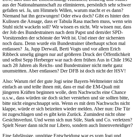
aus der Nationalmannschaft zu eliminieren, persönlich sehr schwer
gefallen sei. Ja, um Himmels Willen, warum macht er es dann?
Niemand hat ihn gezwungen! Oder etwa doch? Gibt es hinter den
Kulissen die Ansage, dass er Tabula Rasa machen muss, wenn sein
Stuhl nicht wackeln soll? Wir wissen es nicht. Wir wissen nur, dass
der Job des Bundestrainers nach dem Papst und dem/der SPD-
Vorsitzenden der schönste der Welt ist. Und einer der sichersten
noch dazu. Denn wurde ein Bundestrainer überhaupt schon mal
entlassen? Ja, Jupp Derwall, Berti Vogts und vor allem Erich
Ribbeck unselig gingen nur auf größeren Druck der Öffentlichkeit
und selbst Sepp Herberger war nach dem frühen Aus in Chile 1962
nach 28 Jahren als Reichs- und Bundestrainer nicht mehr ganz
unumstritten. Aber entlassen? Der DFB ist doch nicht der HSV!
Also: Warum rief der gute Jogi seine Bayern-Weltmeister nicht
einfach an und teilte ihnen mit, dass er mal die EM-Quali mit
jüngeren Kräften beginnen wolle, dem Nachwuchs eine Chance
u.s.w., dass würden sie doch sicher verstehen und sie sollten bitte,
bitte nicht eingeschnappt sein. Wenn es mit dem Nachwuchs nicht
klappe, würde er sich beizeiten wieder melden. Aber nun: Die Tür
ist zugeschlagen und es gibt kein Zurück. Zumindest nicht ohne
Gesichtsverlust. Und wenn sich nun Süle, Stark und Co. verletzen?
Spielt Neuer dann nicht nur Libero, sondern auch Innenverteidiger?
Eine fahrlässige, unnötige Entscheidung war es vom Jogi und