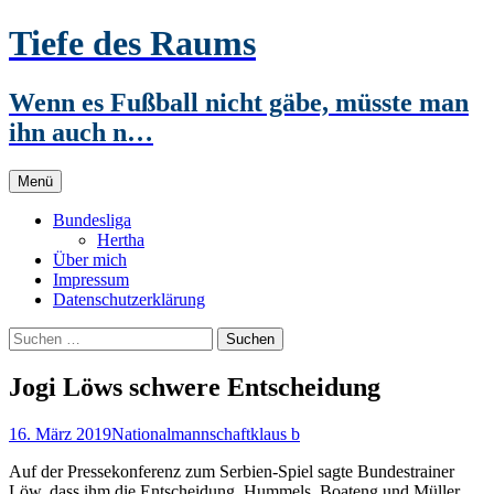
Zum
Tiefe des Raums
Inhalt
springen
Wenn es Fußball nicht gäbe, müsste man
ihn auch n…
Menü
Bundesliga
Hertha
Über mich
Impressum
Datenschutzerklärung
Suchen
nach:
Jogi Löws schwere Entscheidung
16. März 2019
Nationalmannschaft
klaus b
Auf der Pressekonferenz zum Serbien-Spiel sagte Bundestrainer
Löw, dass ihm die Entscheidung, Hummels, Boateng und Müller