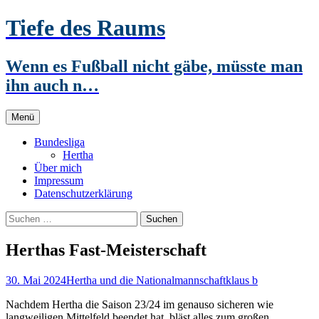
Zum
Tiefe des Raums
Inhalt
springen
Wenn es Fußball nicht gäbe, müsste man
ihn auch n…
Menü
Bundesliga
Hertha
Über mich
Impressum
Datenschutzerklärung
Suchen
nach:
Herthas Fast-Meisterschaft
30. Mai 2024
Hertha und die Nationalmannschaft
klaus b
Nachdem Hertha die Saison 23/24 im genauso sicheren wie
langweiligen Mittelfeld beendet hat, bläst alles zum großen