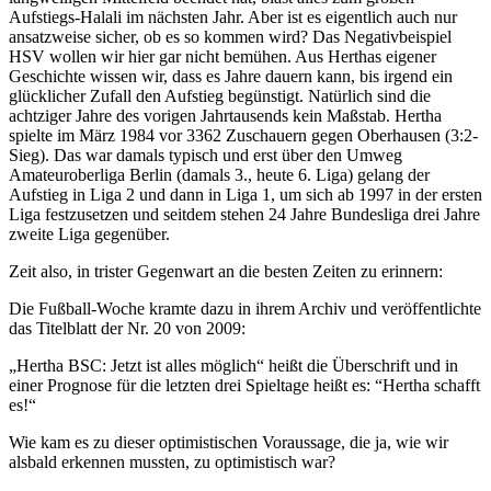
Aufstiegs-Halali im nächsten Jahr. Aber ist es eigentlich auch nur
ansatzweise sicher, ob es so kommen wird? Das Negativbeispiel
HSV wollen wir hier gar nicht bemühen. Aus Herthas eigener
Geschichte wissen wir, dass es Jahre dauern kann, bis irgend ein
glücklicher Zufall den Aufstieg begünstigt. Natürlich sind die
achtziger Jahre des vorigen Jahrtausends kein Maßstab. Hertha
spielte im März 1984 vor 3362 Zuschauern gegen Oberhausen (3:2-
Sieg). Das war damals typisch und erst über den Umweg
Amateuroberliga Berlin (damals 3., heute 6. Liga) gelang der
Aufstieg in Liga 2 und dann in Liga 1, um sich ab 1997 in der ersten
Liga festzusetzen und seitdem stehen 24 Jahre Bundesliga drei Jahre
zweite Liga gegenüber.
Zeit also, in trister Gegenwart an die besten Zeiten zu erinnern:
Die Fußball-Woche kramte dazu in ihrem Archiv und veröffentlichte
das Titelblatt der Nr. 20 von 2009:
„Hertha BSC: Jetzt ist alles möglich“ heißt die Überschrift und in
einer Prognose für die letzten drei Spieltage heißt es: “Hertha schafft
es!“
Wie kam es zu dieser optimistischen Voraussage, die ja, wie wir
alsbald erkennen mussten, zu optimistisch war?