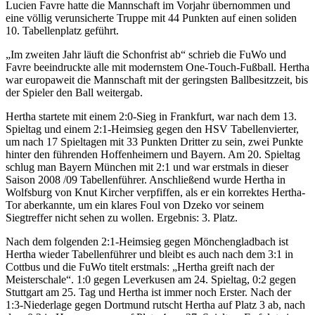
Lucien Favre hatte die Mannschaft im Vorjahr übernommen und
eine völlig verunsicherte Truppe mit 44 Punkten auf einen soliden
10. Tabellenplatz geführt.
„Im zweiten Jahr läuft die Schonfrist ab“ schrieb die FuWo und
Favre beeindruckte alle mit modernstem One-Touch-Fußball. Hertha
war europaweit die Mannschaft mit der geringsten Ballbesitzzeit, bis
der Spieler den Ball weitergab.
Hertha startete mit einem 2:0-Sieg in Frankfurt, war nach dem 13.
Spieltag und einem 2:1-Heimsieg gegen den HSV Tabellenvierter,
um nach 17 Spieltagen mit 33 Punkten Dritter zu sein, zwei Punkte
hinter den führenden Hoffenheimern und Bayern. Am 20. Spieltag
schlug man Bayern München mit 2:1 und war erstmals in dieser
Saison 2008 /09 Tabellenführer. Anschließend wurde Hertha in
Wolfsburg von Knut Kircher verpfiffen, als er ein korrektes Hertha-
Tor aberkannte, um ein klares Foul von Dzeko vor seinem
Siegtreffer nicht sehen zu wollen. Ergebnis: 3. Platz.
Nach dem folgenden 2:1-Heimsieg gegen Mönchengladbach ist
Hertha wieder Tabellenführer und bleibt es auch nach dem 3:1 in
Cottbus und die FuWo titelt erstmals: „Hertha greift nach der
Meisterschale“. 1:0 gegen Leverkusen am 24. Spieltag, 0:2 gegen
Stuttgart am 25. Tag und Hertha ist immer noch Erster. Nach der
1:3-Niederlage gegen Dortmund rutscht Hertha auf Platz 3 ab, nach