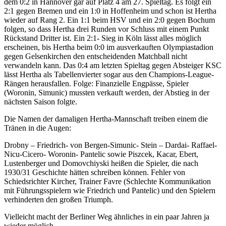
dem 0:2 in Hannover gar auf Platz 4 am 27. Spieltag. Es folgt ein
2:1 gegen Bremen und ein 1:0 in Hoffenheim und schon ist Hertha
wieder auf Rang 2. Ein 1:1 beim HSV und ein 2:0 gegen Bochum
folgen, so dass Hertha drei Runden vor Schluss mit einem Punkt
Rückstand Dritter ist. Ein 2:1- Sieg in Köln lässt alles möglich
erscheinen, bis Hertha beim 0:0 im ausverkauften Olympiastadion
gegen Gelsenkirchen den entscheidenden Matchball nicht
verwandeln kann. Das 0:4 am letzten Spieltag gegen Absteiger KSC
lässt Hertha als Tabellenvierter sogar aus den Champions-League-
Rängen herausfallen. Folge: Finanzielle Engpässe, Spieler
(Woronin, Simunic) mussten verkauft werden, der Abstieg in der
nächsten Saison folgte.
Die Namen der damaligen Hertha-Mannschaft treiben einem die
Tränen in die Augen:
Drobny – Friedrich- von Bergen-Simunic- Stein – Dardai- Raffael-
Nicu-Cicero- Woronin- Pantelic sowie Piszcek, Kacar, Ebert,
Lustenberger und Domovchiyski heißen die Spieler, die nach
1930/31 Geschichte hätten schreiben können. Fehler von
Schiedsrichter Kircher, Trainer Favre (Schlechte Kommunikation
mit Führungsspielern wie Friedrich und Pantelic) und den Spielern
verhinderten den großen Triumph.
Vielleicht macht der Berliner Weg ähnliches in ein paar Jahren ja
wieder möglich.