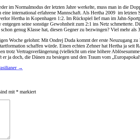
eder im Normalmodus der letzten Jahre werkelte, muss man in die Dop
rn eine international erfahrene Mannschaft. Als Hertha 2009 im letzt
 verlor Hertha in Kopenhagen 1:2. Im Rückspiel lief man im Jahn-Sport
y entgegen seine sonstige Gewohnheit zum 2:1 ins Netz schmetterte. D
 schon genug Klasse hat, diesen Gegner zu bezwingen? Viel mehr als 3
rigen Woche gelohnt: Mit Ondrej Duda kommt der erste Neuzugang zu H
tformation schaffen würde. Einen echten Zehner hat Hertha ja seit Ra
 trotz Vertragsverlängerung (vielleicht um eine höhere Ablösesumme z
ft er ja doch, die Dänen zu besiegen und den Traum vom „Europapokal
asilianer
→
sind mit
*
markiert