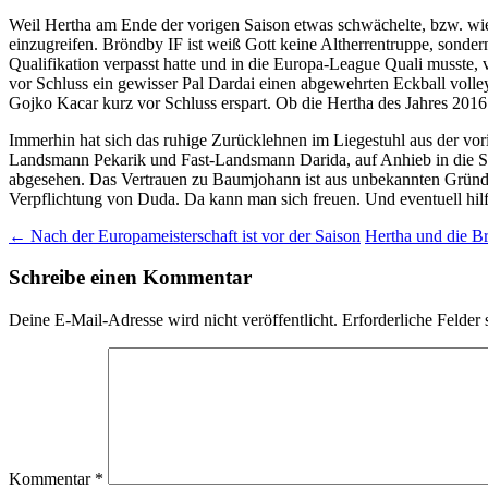
Weil Hertha am Ende der vorigen Saison etwas schwächelte, bzw. wi
einzugreifen. Bröndby IF ist weiß Gott keine Altherrentruppe, sonde
Qualifikation verpasst hatte und in die Europa-League Quali musste,
vor Schluss ein gewisser Pal Dardai einen abgewehrten Eckball volle
Gojko Kacar kurz vor Schluss erspart. Ob die Hertha des Jahres 2016
Immerhin hat sich das ruhige Zurücklehnen im Liegestuhl aus der vo
Landsmann Pekarik und Fast-Landsmann Darida, auf Anhieb in die Star
abgesehen. Das Vertrauen zu Baumjohann ist aus unbekannten Gründen
Verpflichtung von Duda. Da kann man sich freuen. Und eventuell hil
Beitragsnavigation
←
Nach der Europameisterschaft ist vor der Saison
Hertha und die Br
Schreibe einen Kommentar
Deine E-Mail-Adresse wird nicht veröffentlicht.
Erforderliche Felder 
Kommentar
*