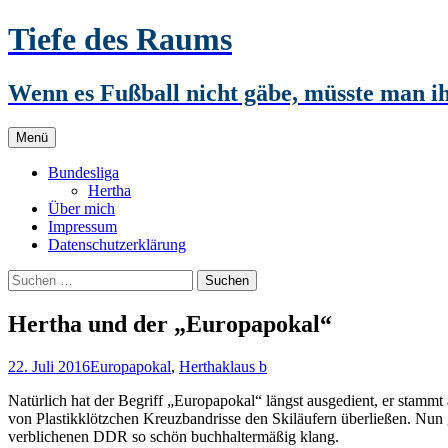
Zum
Tiefe des Raums
Inhalt
springen
Wenn es Fußball nicht gäbe, müsste man 
Menü
Bundesliga
Hertha
Über mich
Impressum
Datenschutzerklärung
Suchen
nach:
Hertha und der „Europapokal“
22. Juli 2016
Europapokal
,
Hertha
klaus b
Natürlich hat der Begriff „Europapokal“ längst ausgedient, er stammt 
von Plastikklötzchen Kreuzbandrisse den Skiläufern überließen. Nun g
verblichenen DDR so schön buchhaltermäßig klang.