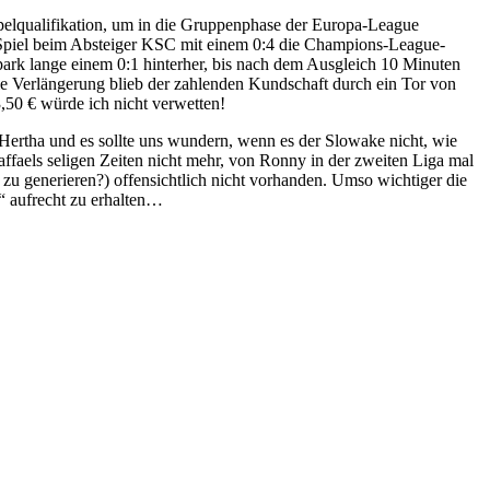
pelqualifikation, um in die Gruppenphase der Europa-League
en Spiel beim Absteiger KSC mit einem 0:4 die Champions-League-
park lange einem 0:1 hinterher, bis nach dem Ausgleich 10 Minuten
ie Verlängerung blieb der zahlenden Kundschaft durch ein Tor von
,50 € würde ich nicht verwetten!
ertha und es sollte uns wundern, wenn es der Slowake nicht, wie
ffaels seligen Zeiten nicht mehr, von Ronny in der zweiten Liga mal
u generieren?) offensichtlich nicht vorhanden. Umso wichtiger die
“ aufrecht zu erhalten…