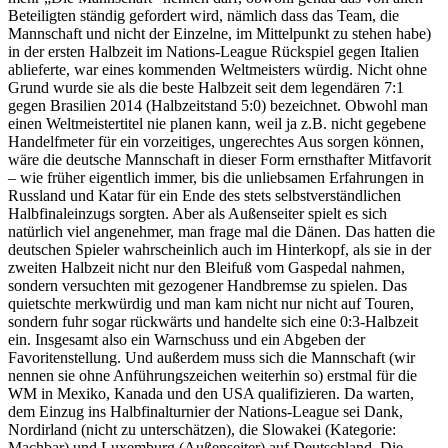
Beteiligten ständig gefordert wird, nämlich dass das Team, die
Mannschaft und nicht der Einzelne, im Mittelpunkt zu stehen habe)
in der ersten Halbzeit im Nations-League Rückspiel gegen Italien
ablieferte, war eines kommenden Weltmeisters würdig. Nicht ohne
Grund wurde sie als die beste Halbzeit seit dem legendären 7:1
gegen Brasilien 2014 (Halbzeitstand 5:0) bezeichnet. Obwohl man
einen Weltmeistertitel nie planen kann, weil ja z.B. nicht gegebene
Handelfmeter für ein vorzeitiges, ungerechtes Aus sorgen können,
wäre die deutsche Mannschaft in dieser Form ernsthafter Mitfavorit
– wie früher eigentlich immer, bis die unliebsamen Erfahrungen in
Russland und Katar für ein Ende des stets selbstverständlichen
Halbfinaleinzugs sorgten. Aber als Außenseiter spielt es sich
natürlich viel angenehmer, man frage mal die Dänen. Das hatten die
deutschen Spieler wahrscheinlich auch im Hinterkopf, als sie in der
zweiten Halbzeit nicht nur den Bleifuß vom Gaspedal nahmen,
sondern versuchten mit gezogener Handbremse zu spielen. Das
quietschte merkwürdig und man kam nicht nur nicht auf Touren,
sondern fuhr sogar rückwärts und handelte sich eine 0:3-Halbzeit
ein. Insgesamt also ein Warnschuss und ein Abgeben der
Favoritenstellung. Und außerdem muss sich die Mannschaft (wir
nennen sie ohne Anführungszeichen weiterhin so) erstmal für die
WM in Mexiko, Kanada und den USA qualifizieren. Da warten,
dem Einzug ins Halbfinalturnier der Nations-League sei Dank,
Nordirland (nicht zu unterschätzen), die Slowakei (Kategorie:
Machbar) und Luxemburg (Außenseiter) auf Deutschland. Die