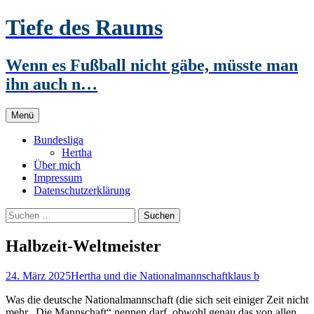
Zum
Tiefe des Raums
Inhalt
springen
Wenn es Fußball nicht gäbe, müsste man
ihn auch n…
Menü
Bundesliga
Hertha
Über mich
Impressum
Datenschutzerklärung
Suchen
nach:
Halbzeit-Weltmeister
24. März 2025
Hertha und die Nationalmannschaft
klaus b
Was die deutsche Nationalmannschaft (die sich seit einiger Zeit nicht
mehr „Die Mannschaft“ nennen darf, obwohl genau das von allen