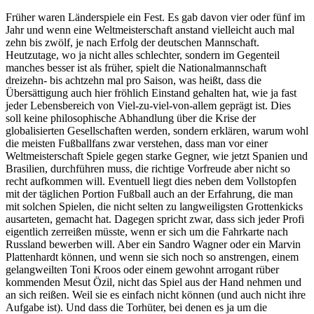
Früher waren Länderspiele ein Fest. Es gab davon vier oder fünf im
Jahr und wenn eine Weltmeisterschaft anstand vielleicht auch mal
zehn bis zwölf, je nach Erfolg der deutschen Mannschaft.
Heutzutage, wo ja nicht alles schlechter, sondern im Gegenteil
manches besser ist als früher, spielt die Nationalmannschaft
dreizehn- bis achtzehn mal pro Saison, was heißt, dass die
Übersättigung auch hier fröhlich Einstand gehalten hat, wie ja fast
jeder Lebensbereich von Viel-zu-viel-von-allem geprägt ist. Dies
soll keine philosophische Abhandlung über die Krise der
globalisierten Gesellschaften werden, sondern erklären, warum wohl
die meisten Fußballfans zwar verstehen, dass man vor einer
Weltmeisterschaft Spiele gegen starke Gegner, wie jetzt Spanien und
Brasilien, durchführen muss, die richtige Vorfreude aber nicht so
recht aufkommen will. Eventuell liegt dies neben dem Vollstopfen
mit der täglichen Portion Fußball auch an der Erfahrung, die man
mit solchen Spielen, die nicht selten zu langweiligsten Grottenkicks
ausarteten, gemacht hat. Dagegen spricht zwar, dass sich jeder Profi
eigentlich zerreißen müsste, wenn er sich um die Fahrkarte nach
Russland bewerben will. Aber ein Sandro Wagner oder ein Marvin
Plattenhardt können, und wenn sie sich noch so anstrengen, einem
gelangweilten Toni Kroos oder einem gewohnt arrogant rüber
kommenden Mesut Özil, nicht das Spiel aus der Hand nehmen und
an sich reißen. Weil sie es einfach nicht können (und auch nicht ihre
Aufgabe ist). Und dass die Torhüter, bei denen es ja um die