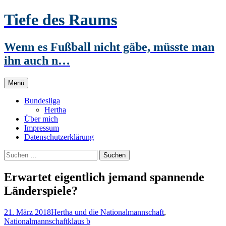
Zum
Tiefe des Raums
Inhalt
springen
Wenn es Fußball nicht gäbe, müsste man
ihn auch n…
Menü
Bundesliga
Hertha
Über mich
Impressum
Datenschutzerklärung
Suchen
nach:
Erwartet eigentlich jemand spannende
Länderspiele?
21. März 2018
Hertha und die Nationalmannschaft
,
Nationalmannschaft
klaus b