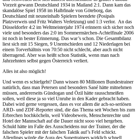
Vorzeit gewann Deutschland 1934 in Mailand 2:1. Dann kam das
skandalöse Spiel 1958 im Halbfinale von Göteborg, das
Deutschland mit neuneinhalb Spielern beendete (Posipals
Platzverweis und Fritz Walters Verletzung) und 1:3 verlor. An das
Düsseldorfer 4:2 im Weltmeisterjahr 1974 erinnern sich sicher noch
viele und besonders das 2:0 im Sommermärchen-Achtelfinale 2006
ist noch in bester Erinnerung. Das war’s schon. Die Gesamtbilanz
liest sich mit 15 Siegen, 9 Unentschieden und 12 Niederlagen bei
einem Torverhältnis von 70:50 nicht schlecht, aber auch nicht
überragend. Aber was heißt schon Statistik, wenn man nach
Jahrzehnten selbst gegen Österreich verliert.
Alles ist also möglich!
Und wenn es schiefgeht? Dann wissen 80 Millionen Bundestrainer
natürlich, dass man Petersen und besonders Sané hätte mitnehmen
müssen, andererseits Gündogan und Özil hätte rausschmeißen
sollen, weil diese ja so viel Unruhe in den Kader gebracht haben.
Dabei wird gerne vergessen, dass es vor allem die ach-so-seriösen
ARD- und ZDF-Reporter sind, die das Thema seit Wochen bis zum
Erbrechen hochköcheln, weil Videobeweis, Menschenrechte und
Hotel der Mannschaft auf die Dauer nicht sooo viel hergeben.
Schuld hätte im Falle des Ausscheidens nur der Trainer, der die
falschen Spieler mit der falschen Taktik auf’s Feld schickt.
Allerdings würde die Aura des Supertrainers wirklich schnell