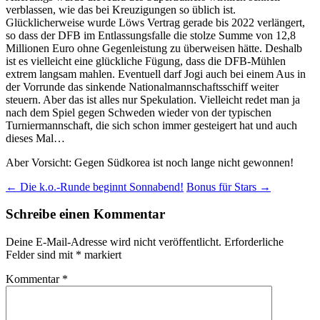
verblassen, wie das bei Kreuzigungen so üblich ist.
Glücklicherweise wurde Löws Vertrag gerade bis 2022 verlängert,
so dass der DFB im Entlassungsfalle die stolze Summe von 12,8
Millionen Euro ohne Gegenleistung zu überweisen hätte. Deshalb
ist es vielleicht eine glückliche Fügung, dass die DFB-Mühlen
extrem langsam mahlen. Eventuell darf Jogi auch bei einem Aus in
der Vorrunde das sinkende Nationalmannschaftsschiff weiter
steuern. Aber das ist alles nur Spekulation. Vielleicht redet man ja
nach dem Spiel gegen Schweden wieder von der typischen
Turniermannschaft, die sich schon immer gesteigert hat und auch
dieses Mal…
Aber Vorsicht: Gegen Südkorea ist noch lange nicht gewonnen!
Beitragsnavigation
←
Die k.o.-Runde beginnt Sonnabend!
Bonus für Stars
→
Schreibe einen Kommentar
Deine E-Mail-Adresse wird nicht veröffentlicht.
Erforderliche
Felder sind mit
*
markiert
Kommentar
*