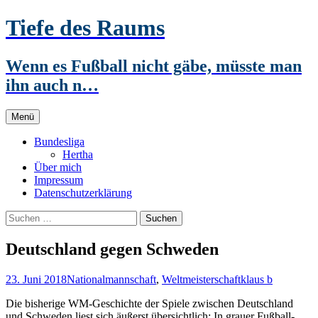
Zum
Tiefe des Raums
Inhalt
springen
Wenn es Fußball nicht gäbe, müsste man
ihn auch n…
Menü
Bundesliga
Hertha
Über mich
Impressum
Datenschutzerklärung
Suchen
nach:
Deutschland gegen Schweden
23. Juni 2018
Nationalmannschaft
,
Weltmeisterschaft
klaus b
Die bisherige WM-Geschichte der Spiele zwischen Deutschland
und Schweden liest sich äußerst übersichtlich: In grauer Fußball-