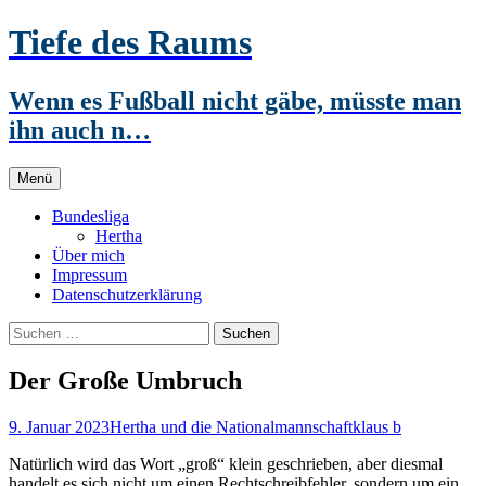
Zum
Tiefe des Raums
Inhalt
springen
Wenn es Fußball nicht gäbe, müsste man
ihn auch n…
Menü
Bundesliga
Hertha
Über mich
Impressum
Datenschutzerklärung
Suchen
nach:
Der Große Umbruch
9. Januar 2023
Hertha und die Nationalmannschaft
klaus b
Natürlich wird das Wort „groß“ klein geschrieben, aber diesmal
handelt es sich nicht um einen Rechtschreibfehler, sondern um ein