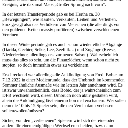
Ereignis, wie dazumal Maos „Großer Sprung nach vorn“.
In der letzten Transferperiode gab es bei Hertha ca. 30
„Bewegungen“, wie Kaufen, Verkaufen, Leihen und Verleihen,
kurz gesagt also das Verhökern von Menschen (die allerdings von
den goldenen Ketten massiv profitieren) zwischen verschiedenen
Vereinen.
In dieser Winterperiode gab es auch schon wieder etliche Abgänge
(Darida, Gechter, Selke, Lee, Zeefuik…) und Zugänge (Reese,
Niederlechner, allerdings erst zur neuen Saison). Wahrscheinlich
muss das alles so sein, um die Finanzlöcher, wenn schon nicht zu
stopfen, so doch immerhin etwas zu verkleinern.
Erschreckend war allerdings die Ankündigung von Fredi Bobic am
7.12.2022 in einer Medienrunde, dass der Umbruch im kommenden
Sommer ähnliche Ausmaße wie im letzten Jahr annehmen wird. Es
ist zwar unwahrscheinlich, dass Bobic, der ja wahrscheinlich zum
DFB wechseln wird, diesen Umbruch noch aktiv gestalten wird,
allein die Ankündigung lässt einen schon mal erschauern. Wer sollen
denn die 10 bis 15 Spieler sein, die den Verein dann verlassen
sollten/wollen/müssen?
Sicher, von den „verliehenen“ Spielern wird sich der eine oder
andere für einen endgültigen Wechsel entscheiden, bzw. dann