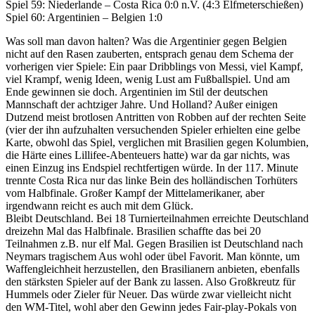
Spiel 59: Niederlande – Costa Rica 0:0 n.V. (4:3 Elfmeterschießen)
Spiel 60: Argentinien – Belgien 1:0
Was soll man davon halten? Was die Argentinier gegen Belgien
nicht auf den Rasen zauberten, entsprach genau dem Schema der
vorherigen vier Spiele: Ein paar Dribblings von Messi, viel Kampf,
viel Krampf, wenig Ideen, wenig Lust am Fußballspiel. Und am
Ende gewinnen sie doch. Argentinien im Stil der deutschen
Mannschaft der achtziger Jahre. Und Holland? Außer einigen
Dutzend meist brotlosen Antritten von Robben auf der rechten Seite
(vier der ihn aufzuhalten versuchenden Spieler erhielten eine gelbe
Karte, obwohl das Spiel, verglichen mit Brasilien gegen Kolumbien,
die Härte eines Lillifee-Abenteuers hatte) war da gar nichts, was
einen Einzug ins Endspiel rechtfertigen würde. In der 117. Minute
trennte Costa Rica nur das linke Bein des holländischen Torhüters
vom Halbfinale. Großer Kampf der Mittelamerikaner, aber
irgendwann reicht es auch mit dem Glück.
Bleibt Deutschland. Bei 18 Turnierteilnahmen erreichte Deutschland
dreizehn Mal das Halbfinale. Brasilien schaffte das bei 20
Teilnahmen z.B. nur elf Mal. Gegen Brasilien ist Deutschland nach
Neymars tragischem Aus wohl oder übel Favorit. Man könnte, um
Waffengleichheit herzustellen, den Brasilianern anbieten, ebenfalls
den stärksten Spieler auf der Bank zu lassen. Also Großkreutz für
Hummels oder Zieler für Neuer. Das würde zwar vielleicht nicht
den WM-Titel, wohl aber den Gewinn jedes Fair-play-Pokals von