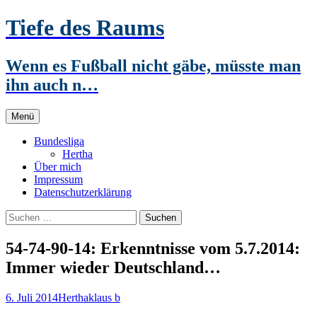
Zum
Tiefe des Raums
Inhalt
springen
Wenn es Fußball nicht gäbe, müsste man
ihn auch n…
Menü
Bundesliga
Hertha
Über mich
Impressum
Datenschutzerklärung
Suchen
nach:
54-74-90-14: Erkenntnisse vom 5.7.2014:
Immer wieder Deutschland…
6. Juli 2014
Hertha
klaus b