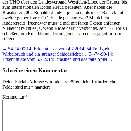
der UNO über den Landesverband Westfalen-Lippe der Grünen bis
zum Internationalen Roten Kreuz bedeuten. Aber haben die
Brasilianer 2002 Ronaldo draußen gelassen, als unser Ballack mit
zweiter gelber Karte für’s Finale gesperrt war? Mitnichten.
Andererseits: Irgendwer muss ja mal mit fairen Gesten anfangen.
Vielleicht reicht es ja, wenn Klose darauf verzichtet, sein 16. Tor zu
schießen, um Ronaldo nicht vom gemeinsamen Torjägerthron zu
stürzen…
Beitragsnavigation
←
54-74-90-14: Erkenntnisse vom 4.7.2014: 54 Fouls, ein
Wirbelbruch und ein strenger Schiedsrichter…
54-74-90-14:
Erkenntnisse vom 6.7.2014: Brasilien und das faire Spiel
→
Schreibe einen Kommentar
Deine E-Mail-Adresse wird nicht veröffentlicht.
Erforderliche
Felder sind mit
*
markiert
Kommentar
*