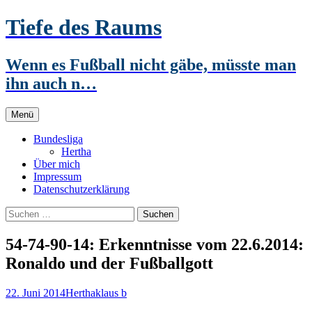
Zum
Tiefe des Raums
Inhalt
springen
Wenn es Fußball nicht gäbe, müsste man
ihn auch n…
Menü
Bundesliga
Hertha
Über mich
Impressum
Datenschutzerklärung
Suchen
nach:
54-74-90-14: Erkenntnisse vom 22.6.2014:
Ronaldo und der Fußballgott
22. Juni 2014
Hertha
klaus b