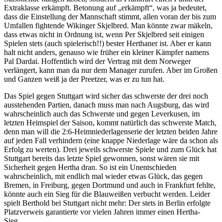
Extraklasse erkämpft. Betonung auf „erkämpft“, was ja bedeutet,
dass die Einstellung der Mannschaft stimmt, allen voran der bis zum
Umfallen fightende Wikinger Skjelbred. Man könnte zwar mäkeln,
dass etwas nicht in Ordnung ist, wenn Per Skjelbred seit einigen
Spielen stets (auch spielerisch!!) bester Herthaner ist. Aber er kann
halt nicht anders, genauso wie früher ein kleiner Kämpfer namens
Pal Dardai. Hoffentlich wird der Vertrag mit dem Norweger
verlängert, kann man da nur dem Manager zurufen. Aber im Großen
und Ganzen weiß ja der Preetzer, was er zu tun hat.
Das Spiel gegen Stuttgart wird sicher das schwerste der drei noch
ausstehenden Partien, danach muss man nach Augsburg, das wird
wahrscheinlich auch das Schwerste und gegen Leverkusen, im
letzten Heimspiel der Saison, kommt natürlich das schwerste Match,
denn man will die 2:6-Heimniederlagenserie der letzten beiden Jahre
auf jeden Fall verhindern (eine knappe Niederlage wäre da schon als
Erfolg zu werten). Drei jeweils schwerste Spiele und zum Glück hat
Stuttgart bereits das letzte Spiel gewonnen, sonst wären sie mit
Sicherheit gegen Hertha dran. So ist ein Unentschieden
wahrscheinlich, mit endlich mal wieder etwas Glück, das gegen
Bremen, in Freiburg, gegen Dortmund und auch in Frankfurt fehlte,
könnte auch ein Sieg für die Blauweißen verbucht werden. Leider
spielt Berthold bei Stuttgart nicht mehr: Der stets in Berlin erfolgte
Platzverweis garantierte vor vielen Jahren immer einen Hertha-
Sieg…