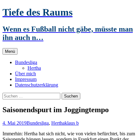
Zum
Tiefe des Raums
Inhalt
springen
Wenn es Fußball nicht gäbe, müsste man
ihn auch n…
Menü
Bundesliga
Hertha
Über mich
Impressum
Datenschutzerklärung
Suchen
nach:
Saisonendspurt im Joggingtempo
4. Mai 2019
Bundesliga
,
Hertha
klaus b
Immerhin: Hertha hat sich nicht, wie von vielen befürchtet, bis zum
Saisonende hängen lassen, sondern in Frankfurt einen Punkt der