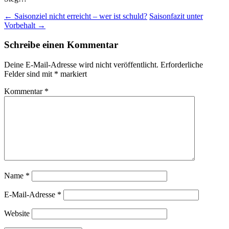
Beitragsnavigation
←
Saisonziel nicht erreicht – wer ist schuld?
Saisonfazit unter
Vorbehalt
→
Schreibe einen Kommentar
Deine E-Mail-Adresse wird nicht veröffentlicht.
Erforderliche
Felder sind mit
*
markiert
Kommentar
*
Name
*
E-Mail-Adresse
*
Website