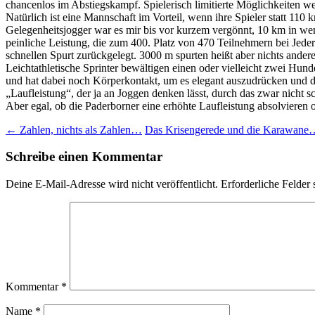
chancenlos im Abstiegskampf. Spielerisch limitierte Möglichkeiten we
Natürlich ist eine Mannschaft im Vorteil, wenn ihre Spieler statt 110
Gelegenheitsjogger war es mir bis vor kurzem vergönnt, 10 km in wen
peinliche Leistung, die zum 400. Platz von 470 Teilnehmern bei Jed
schnellen Spurt zurückgelegt. 3000 m spurten heißt aber nichts ande
Leichtathletische Sprinter bewältigen einen oder vielleicht zwei Hun
und hat dabei noch Körperkontakt, um es elegant auszudrücken und den
„Laufleistung“, der ja an Joggen denken lässt, durch das zwar nicht 
Aber egal, ob die Paderborner eine erhöhte Laufleistung absolvieren
Beitragsnavigation
←
Zahlen, nichts als Zahlen…
Das Krisengerede und die Karawan
Schreibe einen Kommentar
Deine E-Mail-Adresse wird nicht veröffentlicht.
Erforderliche Felder 
Kommentar
*
Name
*