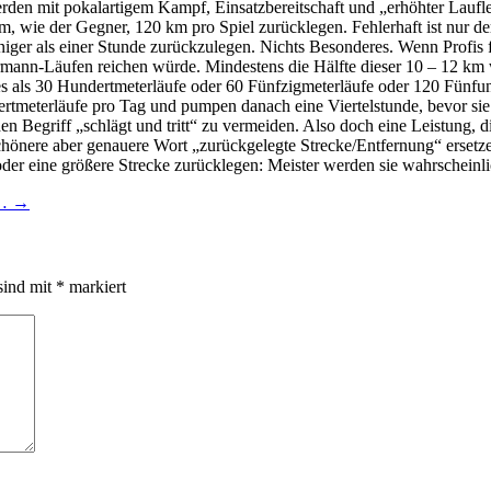
rden mit pokalartigem Kampf, Einsatzbereitschaft und „erhöhter Lauflei
 km, wie der Gegner, 120 km pro Spiel zurücklegen. Fehlerhaft ist nur d
iger als einer Stunde zurückzulegen. Nichts Besonderes. Wenn Profis f
ermann-Läufen reichen würde. Mindestens die Hälfte dieser 10 – 12 k
res als 30 Hundertmeterläufe oder 60 Fünfzigmeterläufe oder 120 Fünfu
dertmeterläufe pro Tag und pumpen danach eine Viertelstunde, bevor si
 Begriff „schlägt und tritt“ zu vermeiden. Also doch eine Leistung, d
schönere aber genauere Wort „zurückgelegte Strecke/Entfernung“ ersetz
 oder eine größere Strecke zurücklegen: Meister werden sie wahrschein
e…
→
sind mit
*
markiert