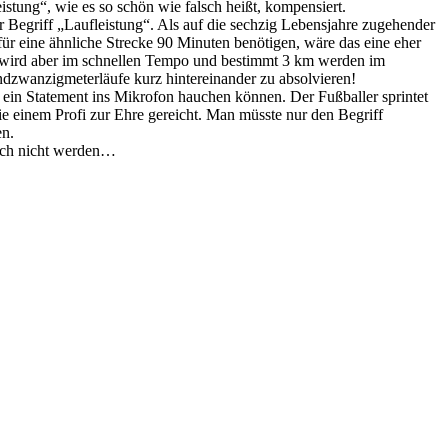
stung“, wie es so schön wie falsch heißt, kompensiert.
er Begriff „Laufleistung“. Als auf die sechzig Lebensjahre zugehender
ür eine ähnliche Strecke 90 Minuten benötigen, wäre das eine eher
m wird aber im schnellen Tempo und bestimmt 3 km werden im
ndzwanzigmeterläufe kurz hintereinander zu absolvieren!
e ein Statement ins Mikrofon hauchen können. Der Fußballer sprintet
ie einem Profi zur Ehre gereicht. Man müsste nur den Begriff
en.
lich nicht werden…