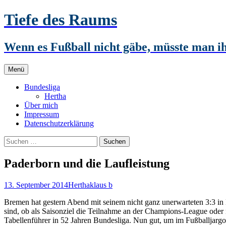
Zum
Tiefe des Raums
Inhalt
springen
Wenn es Fußball nicht gäbe, müsste man 
Menü
Bundesliga
Hertha
Über mich
Impressum
Datenschutzerklärung
Suchen
nach:
Paderborn und die Laufleistung
13. September 2014
Hertha
klaus b
Bremen hat gestern Abend mit seinem nicht ganz unerwarteten 3:3 in
sind, ob als Saisonziel die Teilnahme an der Champions-League oder 
Tabellenführer in 52 Jahren Bundesliga. Nun gut, um im Fußballjargo