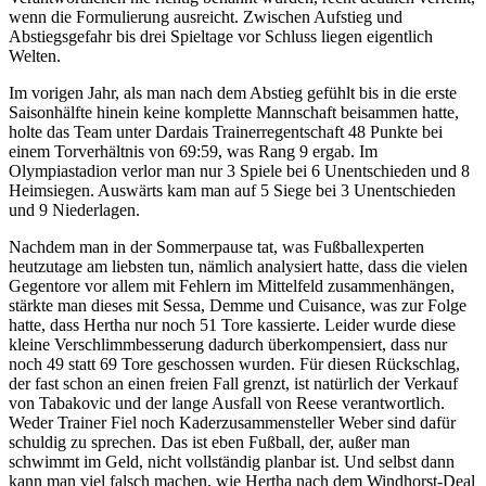
wenn die Formulierung ausreicht. Zwischen Aufstieg und
Abstiegsgefahr bis drei Spieltage vor Schluss liegen eigentlich
Welten.
Im vorigen Jahr, als man nach dem Abstieg gefühlt bis in die erste
Saisonhälfte hinein keine komplette Mannschaft beisammen hatte,
holte das Team unter Dardais Trainerregentschaft 48 Punkte bei
einem Torverhältnis von 69:59, was Rang 9 ergab. Im
Olympiastadion verlor man nur 3 Spiele bei 6 Unentschieden und 8
Heimsiegen. Auswärts kam man auf 5 Siege bei 3 Unentschieden
und 9 Niederlagen.
Nachdem man in der Sommerpause tat, was Fußballexperten
heutzutage am liebsten tun, nämlich analysiert hatte, dass die vielen
Gegentore vor allem mit Fehlern im Mittelfeld zusammenhängen,
stärkte man dieses mit Sessa, Demme und Cuisance, was zur Folge
hatte, dass Hertha nur noch 51 Tore kassierte. Leider wurde diese
kleine Verschlimmbesserung dadurch überkompensiert, dass nur
noch 49 statt 69 Tore geschossen wurden. Für diesen Rückschlag,
der fast schon an einen freien Fall grenzt, ist natürlich der Verkauf
von Tabakovic und der lange Ausfall von Reese verantwortlich.
Weder Trainer Fiel noch Kaderzusammensteller Weber sind dafür
schuldig zu sprechen. Das ist eben Fußball, der, außer man
schwimmt im Geld, nicht vollständig planbar ist. Und selbst dann
kann man viel falsch machen, wie Hertha nach dem Windhorst-Deal