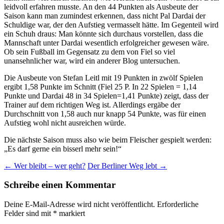
leidvoll erfahren musste. An den 44 Punkten als Ausbeute der
Saison kann man zumindest erkennen, dass nicht Pal Dardai der
Schuldige war, der den Aufstieg vermasselt hätte. Im Gegenteil wird
ein Schuh draus: Man könnte sich durchaus vorstellen, dass die
Mannschaft unter Dardai wesentlich erfolgreicher gewesen wäre.
Ob sein Fußball im Gegensatz zu dem von Fiel so viel
unansehnlicher war, wird ein anderer Blog untersuchen.
Die Ausbeute von Stefan Leitl mit 19 Punkten in zwölf Spielen
ergibt 1,58 Punkte im Schnitt (Fiel 25 P. In 22 Spielen = 1,14
Punkte und Dardai 48 in 34 Spielen=1,41 Punkte) zeigt, dass der
Trainer auf dem richtigen Weg ist. Allerdings ergäbe der
Durchschnitt von 1,58 auch nur knapp 54 Punkte, was für einen
Aufstieg wohl nicht ausreichen würde.
Die nächste Saison muss also wie beim Fleischer gespielt werden:
„Es darf gerne ein bisserl mehr sein!“
Beitragsnavigation
←
Wer bleibt – wer geht?
Der Berliner Weg lebt
→
Schreibe einen Kommentar
Deine E-Mail-Adresse wird nicht veröffentlicht.
Erforderliche
Felder sind mit
*
markiert