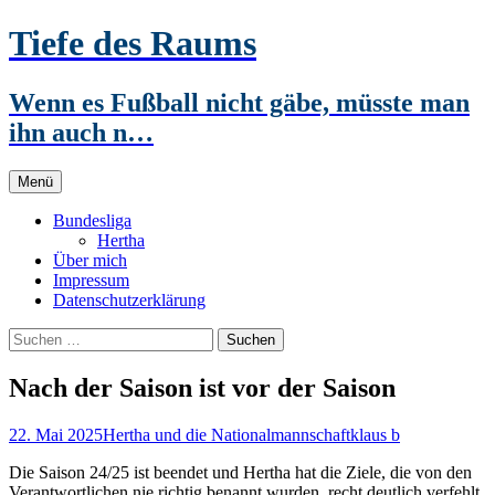
Zum
Tiefe des Raums
Inhalt
springen
Wenn es Fußball nicht gäbe, müsste man
ihn auch n…
Menü
Bundesliga
Hertha
Über mich
Impressum
Datenschutzerklärung
Suchen
nach:
Nach der Saison ist vor der Saison
22. Mai 2025
Hertha und die Nationalmannschaft
klaus b
Die Saison 24/25 ist beendet und Hertha hat die Ziele, die von den
Verantwortlichen nie richtig benannt wurden, recht deutlich verfehlt,