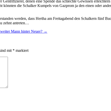
er Gentrifizierer, denen eine Spende das schlechte Gewissen erleichte
icht könnten die Schalker Kumpels von Gazprom ja den einen oder ander
verstanden werden, dass Hertha am Freitagabend den Schalkern fünf Bude
zu zehnt antreten…
zweiter Mann hinter Neuer?
→
sind mit
*
markiert