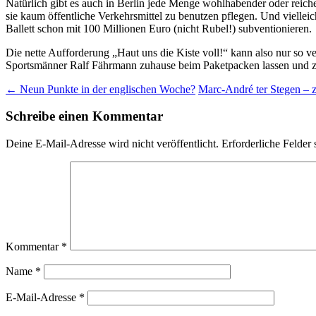
Natürlich gibt es auch in Berlin jede Menge wohlhabender oder reich
sie kaum öffentliche Verkehrsmittel zu benutzen pflegen. Und vielle
Ballett schon mit 100 Millionen Euro (nicht Rubel!) subventionieren.
Die nette Aufforderung „Haut uns die Kiste voll!“ kann also nur so 
Sportsmänner Ralf Fährmann zuhause beim Paketpacken lassen und 
Beitragsnavigation
←
Neun Punkte in der englischen Woche?
Marc-André ter Stegen – 
Schreibe einen Kommentar
Deine E-Mail-Adresse wird nicht veröffentlicht.
Erforderliche Felder 
Kommentar
*
Name
*
E-Mail-Adresse
*