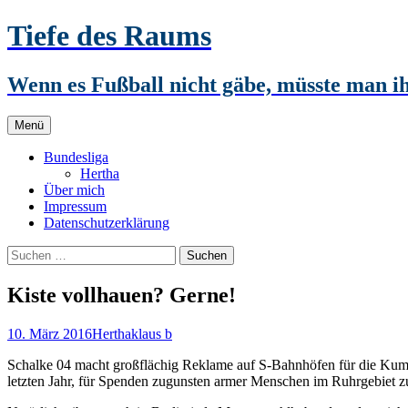
Zum
Tiefe des Raums
Inhalt
springen
Wenn es Fußball nicht gäbe, müsste man 
Menü
Bundesliga
Hertha
Über mich
Impressum
Datenschutzerklärung
Suchen
nach:
Kiste vollhauen? Gerne!
10. März 2016
Hertha
klaus b
Schalke 04 macht großflächig Reklame auf S-Bahnhöfen für die Kumpel
letzten Jahr, für Spenden zugunsten armer Menschen im Ruhrgebiet z