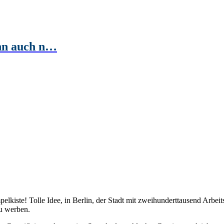
ihn auch n…
kiste! Tolle Idee, in Berlin, der Stadt mit zweihunderttausend Arbei
u werben.