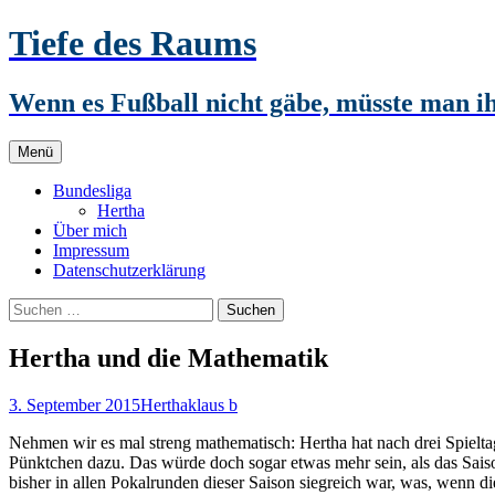
Zum
Tiefe des Raums
Inhalt
springen
Wenn es Fußball nicht gäbe, müsste man 
Menü
Bundesliga
Hertha
Über mich
Impressum
Datenschutzerklärung
Suchen
nach:
Hertha und die Mathematik
3. September 2015
Hertha
klaus b
Nehmen wir es mal streng mathematisch: Hertha hat nach drei Spielt
Pünktchen dazu. Das würde doch sogar etwas mehr sein, als das Saison
bisher in allen Pokalrunden dieser Saison siegreich war, was, wenn d