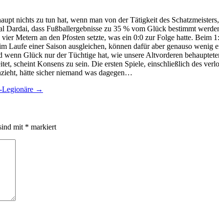
aupt nichts zu tun hat, wenn man von der Tätigkeit des Schatzmeisters,
 Dardai, dass Fußballergebnisse zu 35 % vom Glück bestimmt werden.
vier Metern an den Pfosten setzte, was ein 0:0 zur Folge hatte. Beim 
m Laufe einer Saison ausgleichen, können dafür aber genauso wenig e
wenn Glück nur der Tüchtige hat, wie unsere Altvorderen behaupteten,
tet, scheint Konsens zu sein. Die ersten Spiele, einschließlich des ve
inzieht, hätte sicher niemand was dagegen…
a-Legionäre
→
sind mit
*
markiert