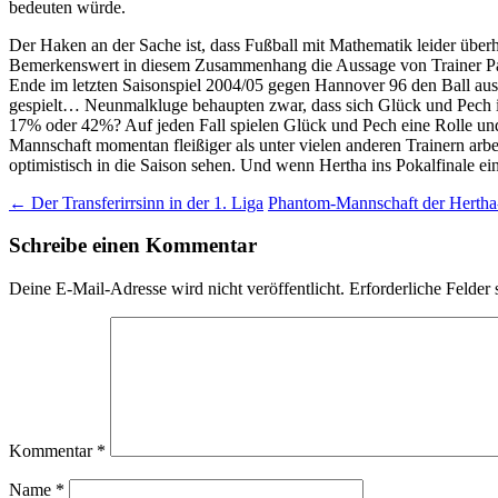
bedeuten würde.
Der Haken an der Sache ist, dass Fußball mit Mathematik leider überh
Bemerkenswert in diesem Zusammenhang die Aussage von Trainer Pal
Ende im letzten Saisonspiel 2004/05 gegen Hannover 96 den Ball aus 
gespielt… Neunmalkluge behaupten zwar, dass sich Glück und Pech i
17% oder 42%? Auf jeden Fall spielen Glück und Pech eine Rolle und 
Mannschaft momentan fleißiger als unter vielen anderen Trainern arbei
optimistisch in die Saison sehen. Und wenn Hertha ins Pokalfinale e
Beitragsnavigation
←
Der Transferirrsinn in der 1. Liga
Phantom-Mannschaft der Herth
Schreibe einen Kommentar
Deine E-Mail-Adresse wird nicht veröffentlicht.
Erforderliche Felder 
Kommentar
*
Name
*