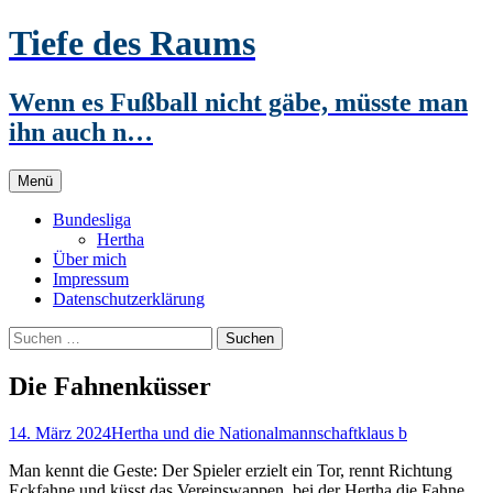
Zum
Tiefe des Raums
Inhalt
springen
Wenn es Fußball nicht gäbe, müsste man
ihn auch n…
Menü
Bundesliga
Hertha
Über mich
Impressum
Datenschutzerklärung
Suchen
nach:
Die Fahnenküsser
14. März 2024
Hertha und die Nationalmannschaft
klaus b
Man kennt die Geste: Der Spieler erzielt ein Tor, rennt Richtung
Eckfahne und küsst das Vereinswappen, bei der Hertha die Fahne.