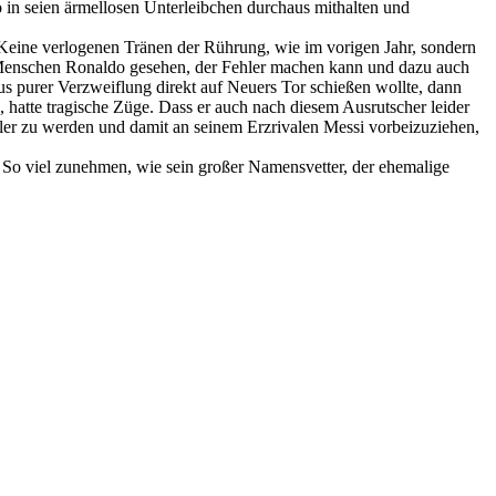
o in seien ärmellosen Unterleibchen durchaus mithalten und
 Keine verlogenen Tränen der Rührung, wie im vorigen Jahr, sondern
n Menschen Ronaldo gesehen, der Fehler machen kann und dazu auch
s purer Verzweiflung direkt auf Neuers Tor schießen wollte, dann
 hatte tragische Züge. Dass er auch nach diesem Ausrutscher leider
ller zu werden und damit an seinem Erzrivalen Messi vorbeizuziehen,
ht: So viel zunehmen, wie sein großer Namensvetter, der ehemalige