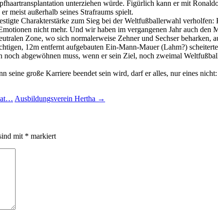
pfhaartransplantation unterziehen würde. Figürlich kann er mit Ronald
r meist außerhalb seines Strafraums spielt.
estigte Charakterstärke zum Sieg bei der Weltfußballerwahl verholfen:
en Emotionen nicht mehr. Und wir haben im vergangenen Jahr auch de
eutralen Zone, wo sich normalerweise Zehner und Sechser beharken, au
ächtigen, 12m entfernt aufgebauten Ein-Mann-Mauer (Lahm?) scheiterte,
sich noch abgewöhnen muss, wenn er sein Ziel, noch zweimal Weltfußba
ann seine große Karriere beendet sein wird, darf er alles, nur eines nic
 hat…
Ausbildungsverein Hertha
→
sind mit
*
markiert