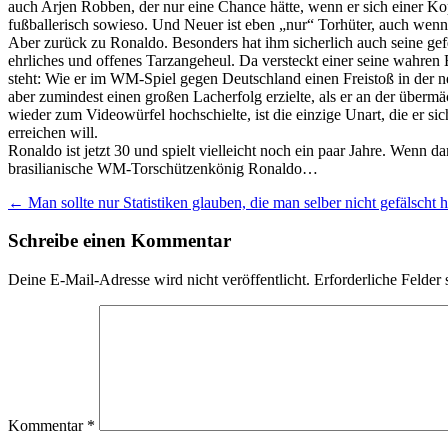
auch Arjen Robben, der nur eine Chance hätte, wenn er sich einer Ko
fußballerisch sowieso. Und Neuer ist eben „nur“ Torhüter, auch wenn e
Aber zurück zu Ronaldo. Besonders hat ihm sicherlich auch seine gef
ehrliches und offenes Tarzangeheul. Da versteckt einer seine wahr
steht: Wie er im WM-Spiel gegen Deutschland einen Freistoß in der n
aber zumindest einen großen Lacherfolg erzielte, als er an der überm
wieder zum Videowürfel hochschielte, ist die einzige Unart, die er 
erreichen will.
Ronaldo ist jetzt 30 und spielt vielleicht noch ein paar Jahre. Wenn d
brasilianische WM-Torschützenkönig Ronaldo…
Beitragsnavigation
←
Man sollte nur Statistiken glauben, die man selber nicht gefälscht
Schreibe einen Kommentar
Deine E-Mail-Adresse wird nicht veröffentlicht.
Erforderliche Felder 
Kommentar
*