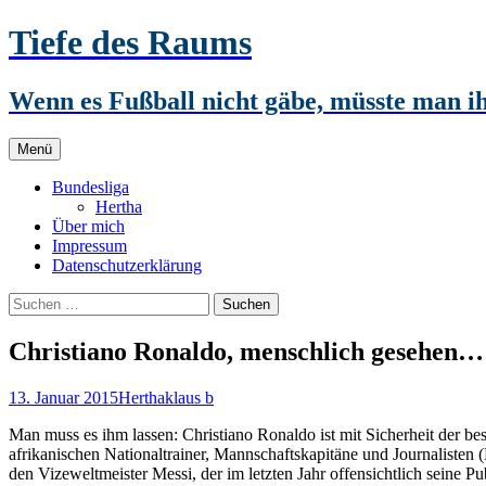
Zum
Tiefe des Raums
Inhalt
springen
Wenn es Fußball nicht gäbe, müsste man 
Menü
Bundesliga
Hertha
Über mich
Impressum
Datenschutzerklärung
Suchen
nach:
Christiano Ronaldo, menschlich gesehen…
13. Januar 2015
Hertha
klaus b
Man muss es ihm lassen: Christiano Ronaldo ist mit Sicherheit der be
afrikanischen Nationaltrainer, Mannschaftskapitäne und Journalisten 
den Vizeweltmeister Messi, der im letzten Jahr offensichtlich seine P