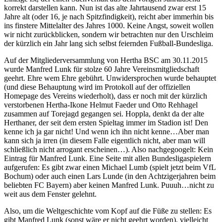
korrekt darstellen kann. Nun ist das alte Jahrtausend zwar erst 15
Jahre alt (oder 16, je nach Spitzfindigkeit), reicht aber immerhin bis
ins finstere Mittelalter des Jahres 1000. Keine Angst, soweit wollen
wir nicht zurückblicken, sondern wir betrachten nur den Urschleim
der kürzlich ein Jahr lang sich selbst feiernden Fußball-Bundesliga.
Auf der Mitgliederversammlung von Hertha BSC am 30.11.2015
wurde Manfred Lunk für stolze 60 Jahre Vereinsmitgliedschaft
geehrt. Ehre wem Ehre gebührt. Unwidersprochen wurde behauptet
(und diese Behauptung wird im Protokoll auf der offiziellen
Homepage des Vereins wiederholt), dass er noch mit der kürzlich
verstorbenen Hertha-Ikone Helmut Faeder und Otto Rehhagel
zusammen auf Torejagd gegangen sei. Hoppla, denkt da der alte
Herthaner, der seit dem ersten Spieltag immer im Stadion ist! Den
kenne ich ja gar nicht! Und wenn ich ihn nicht kenne…Aber man
kann sich ja irren (in diesem Falle eigentlich nicht, aber man will
schließlich nicht arrogant erscheinen…). Also nachgegoogelt: Kein
Eintrag für Manfred Lunk. Eine Seite mit allen Bundesligaspielern
aufgerufen: Es gibt zwar einen Michael Lumb (spielt jetzt beim VfL
Bochum) oder auch einen Lars Lunde (in den Achtzigerjahren beim
beliebten FC Bayern) aber keinen Manfred Lunk. Puuuh…nicht zu
weit aus dem Fenster gelehnt.
Also, um die Weltgeschichte vom Kopf auf die Füße zu stellen: Es
gibt Manfred Lunk (sonst wäre er nicht geehrt worden), vielleicht