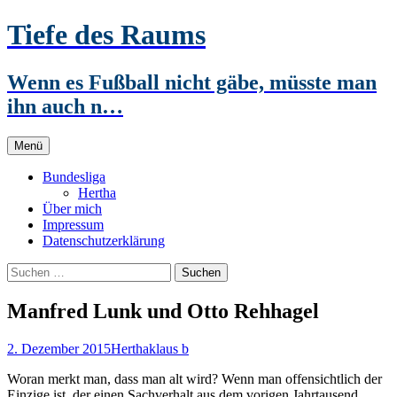
Zum
Tiefe des Raums
Inhalt
springen
Wenn es Fußball nicht gäbe, müsste man
ihn auch n…
Menü
Bundesliga
Hertha
Über mich
Impressum
Datenschutzerklärung
Suchen
nach:
Manfred Lunk und Otto Rehhagel
2. Dezember 2015
Hertha
klaus b
Woran merkt man, dass man alt wird? Wenn man offensichtlich der
Einzige ist, der einen Sachverhalt aus dem vorigen Jahrtausend