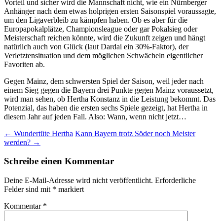
Vorteil und sicher wird die Mannschaft nicht, wie ein Nürnberger
Anhänger nach dem etwas holprigen ersten Saisonspiel voraussagte,
um den Ligaverbleib zu kämpfen haben. Ob es aber für die
Europapokalplätze, Championsleague oder gar Pokalsieg oder
Meisterschaft reichen könnte, wird die Zukunft zeigen und hängt
natürlich auch von Glück (laut Dardai ein 30%-Faktor), der
Verletztensituation und dem möglichen Schwächeln eigentlicher
Favoriten ab.
Gegen Mainz, dem schwersten Spiel der Saison, weil jeder nach
einem Sieg gegen die Bayern drei Punkte gegen Mainz voraussetzt,
wird man sehen, ob Hertha Konstanz in die Leistung bekommt. Das
Potenzial, das haben die ersten sechs Spiele gezeigt, hat Hertha in
diesem Jahr auf jeden Fall. Also: Wann, wenn nicht jetzt…
Beitragsnavigation
←
Wundertüte Hertha
Kann Bayern trotz Söder noch Meister
werden?
→
Schreibe einen Kommentar
Deine E-Mail-Adresse wird nicht veröffentlicht.
Erforderliche
Felder sind mit
*
markiert
Kommentar
*