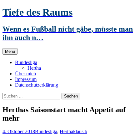
Zum
Tiefe des Raums
Inhalt
springen
Wenn es Fußball nicht gäbe, müsste man
ihn auch n…
Menü
Bundesliga
Hertha
Über mich
Impressum
Datenschutzerklärung
Suchen
nach:
Herthas Saisonstart macht Appetit auf
mehr
4. Oktober 2018
Bundesliga
,
Hertha
klaus b