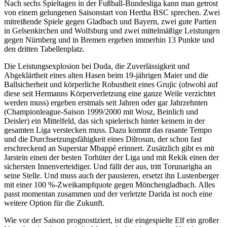
Nach sechs Spieltagen in der Fußball-Bundesliga kann man getrost
von einem gelungenen Saisonstart von Hertha BSC sprechen. Zwei
mitreißende Spiele gegen Gladbach und Bayern, zwei gute Partien
in Gelsenkirchen und Wolfsburg und zwei mittelmäßige Leistungen
gegen Nürnberg und in Bremen ergeben immerhin 13 Punkte und
den dritten Tabellenplatz.
Die Leistungsexplosion bei Duda, die Zuverlässigkeit und
Abgeklärtheit eines alten Hasen beim 19-jährigen Maier und die
Ballsicherheit und körperliche Robustheit eines Grujic (obwohl auf
diese seit Hermanns Körperverletzung eine ganze Weile verzichtet
werden muss) ergeben erstmals seit Jahren oder gar Jahrzehnten
(Championleague-Saison 1999/2000 mit Wosz, Beinlich und
Deisler) ein Mittelfeld, das sich spielerisch hinter keinem in der
gesamten Liga verstecken muss. Dazu kommt das rasante Tempo
und die Durchsetzungsfähigkeit eines Dilrosun, der schon fast
erschreckend an Superstar Mbappé erinnert. Zusätzlich gibt es mit
Jarstein einen der besten Torhüter der Liga und mit Rekik einen der
sichersten Innenverteidiger. Und fällt der aus, tritt Torunarigha an
seine Stelle. Und muss auch der pausieren, ersetzt ihn Lustenberger
mit einer 100 %-Zweikampfquote gegen Mönchengladbach. Alles
passt momentan zusammen und der verletzte Darida ist noch eine
weitere Option für die Zukunft.
Wie vor der Saison prognostiziert, ist die eingespielte Elf ein großer